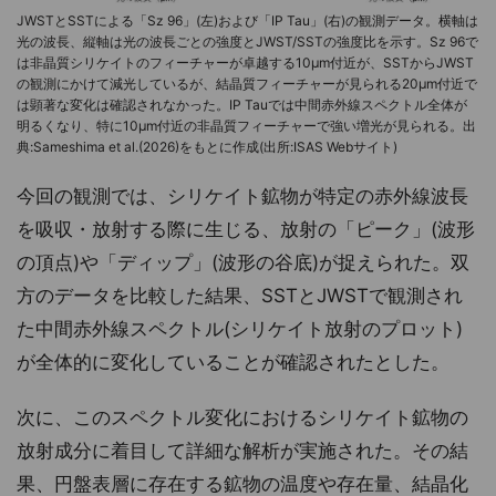
JWSTとSSTによる「Sz 96」(左)および「IP Tau」(右)の観測データ。横軸は
光の波長、縦軸は光の波長ごとの強度とJWST/SSTの強度比を示す。Sz 96で
は非晶質シリケイトのフィーチャーが卓越する10μm付近が、SSTからJWST
の観測にかけて減光しているが、結晶質フィーチャーが見られる20μm付近で
は顕著な変化は確認されなかった。IP Tauでは中間赤外線スペクトル全体が
明るくなり、特に10μm付近の非晶質フィーチャーで強い増光が見られる。出
典:Sameshima et al.(2026)をもとに作成(出所:ISAS Webサイト)
今回の観測では、シリケイト鉱物が特定の赤外線波長
を吸収・放射する際に生じる、放射の「ピーク」(波形
の頂点)や「ディップ」(波形の谷底)が捉えられた。双
方のデータを比較した結果、SSTとJWSTで観測され
た中間赤外線スペクトル(シリケイト放射のプロット)
が全体的に変化していることが確認されたとした。
次に、このスペクトル変化におけるシリケイト鉱物の
放射成分に着目して詳細な解析が実施された。その結
果、円盤表層に存在する鉱物の温度や存在量、結晶化