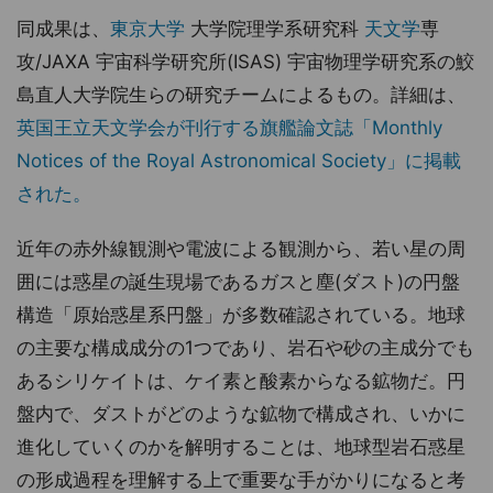
同成果は、
東京大学
大学院理学系研究科
天文学
専
攻/JAXA 宇宙科学研究所(ISAS) 宇宙物理学研究系の鮫
島直人大学院生らの研究チームによるもの。詳細は、
英国王立天文学会が刊行する旗艦論文誌「Monthly
Notices of the Royal Astronomical Society」に掲載
された。
近年の赤外線観測や電波による観測から、若い星の周
囲には惑星の誕生現場であるガスと塵(ダスト)の円盤
構造「原始惑星系円盤」が多数確認されている。地球
の主要な構成成分の1つであり、岩石や砂の主成分でも
あるシリケイトは、ケイ素と酸素からなる鉱物だ。円
盤内で、ダストがどのような鉱物で構成され、いかに
進化していくのかを解明することは、地球型岩石惑星
の形成過程を理解する上で重要な手がかりになると考