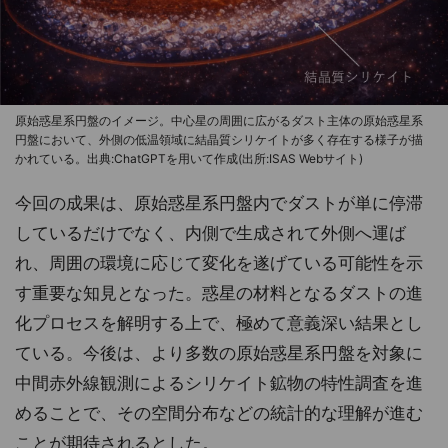
原始惑星系円盤のイメージ。中心星の周囲に広がるダスト主体の原始惑星系
円盤において、外側の低温領域に結晶質シリケイトが多く存在する様子が描
かれている。出典:ChatGPTを用いて作成(出所:ISAS Webサイト)
今回の成果は、原始惑星系円盤内でダストが単に停滞
しているだけでなく、内側で生成されて外側へ運ば
れ、周囲の環境に応じて変化を遂げている可能性を示
す重要な知見となった。惑星の材料となるダストの進
化プロセスを解明する上で、極めて意義深い結果とし
ている。今後は、より多数の原始惑星系円盤を対象に
中間赤外線観測によるシリケイト鉱物の特性調査を進
めることで、その空間分布などの統計的な理解が進む
ことが期待されるとした。