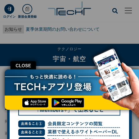
ログイン
新規会員登録
お知らせ
夏季休業期間のお問い合わせについて
テクノロジー
宇宙・航空
CLOSE
TECH+
テクノロジー
宇宙・航空
JAXA、原始惑星系円盤のダストにわずか数年で変化が現れることを確認
JAXA、原始惑星系円盤のダストにわずか数年
で変化が現れることを確認
掲載日
2026/06/08 17:01
著者：
波留久泉