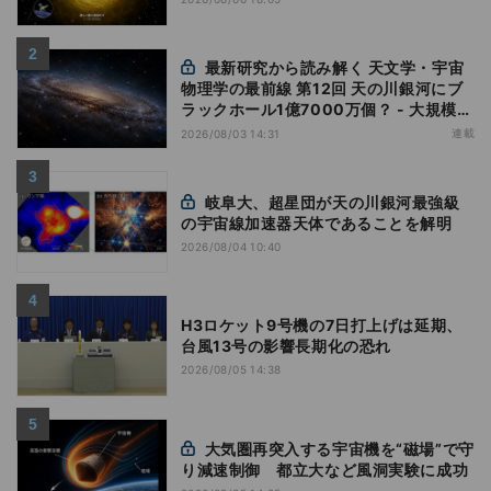
最新研究から読み解く 天文学・宇宙
物理学の最前線 第12回 天の川銀河にブ
ラックホール1億7000万個？ - 大規模計
算が描くその分布
連載
2026/08/03 14:31
岐阜大、超星団が天の川銀河最強級
の宇宙線加速器天体であることを解明
2026/08/04 10:40
H3ロケット9号機の7日打上げは延期、
台風13号の影響長期化の恐れ
2026/08/05 14:38
大気圏再突入する宇宙機を“磁場”で守
り減速制御 都立大など風洞実験に成功