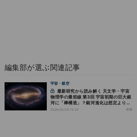
編集部が選ぶ関連記事
宇宙・航空
最新研究から読み解く 天文学・宇宙
物理学の最前線 第3回 宇宙初期の巨大銀
河に「棒構造」？銀河進化は想定より速
かったのか - JWSTが解き明かす、遠方
連載
2026/05/26 10:33
銀河GN20の隠れた内部構造