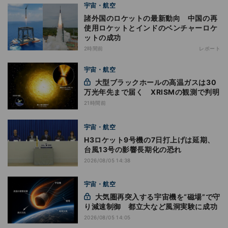
宇宙・航空
諸外国のロケットの最新動向 中国の再
使用ロケットとインドのベンチャーロケ
ットの成功
2時間前
レポート
宇宙・航空
大型ブラックホールの高温ガスは30
万光年先まで届く XRISMの観測で判明
21時間前
宇宙・航空
H3ロケット9号機の7日打上げは延期、
台風13号の影響長期化の恐れ
2026/08/05 14:38
宇宙・航空
大気圏再突入する宇宙機を“磁場”で守
り減速制御 都立大など風洞実験に成功
2026/08/05 14:05