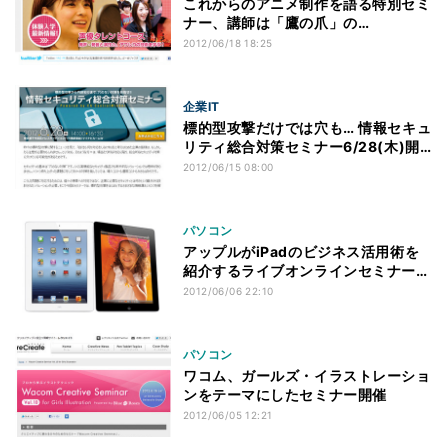
これからのアニメ制作を語る特別セミ
ナー、講師は「鷹の爪」の
FROGMANら
2012/06/18 18:25
企業IT
標的型攻撃だけでは穴も… 情報セキュ
リティ総合対策セミナー6/28(木)開
催
2012/06/15 08:00
パソコン
アップルがiPadのビジネス活用術を
紹介するライブオンラインセミナーを
開催
2012/06/06 22:10
パソコン
ワコム、ガールズ・イラストレーショ
ンをテーマにしたセミナー開催
2012/06/05 12:21