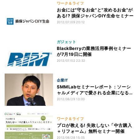
ワーク＆ライフ
お金には"守るお金"と"攻めるお金"が
ある!? 損保ジャパンDIY生命セミナー
2012/07/09 20:12
ガジェット
BlackBerryの業務活用事例セミナー
が7月19日に開催
2012/07/02 22:32
企業IT
SMMLabセミナーレポート：ソーシ
ャルメディアで愛される企業になる秘
訣 ～Facebookページタイムライン
2012/06/29 10:00
化後のコミュニケーション戦略～
ワーク＆ライフ
プロが教える! 失敗しない「中古購入
＋リフォーム」無料セミナー開催
2012/06/28 15:05