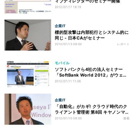
ィブディレクターのセミナー開催
2012/07/17 18:19
企業IT
標的型攻撃は内部犯行とシステム的に
同じ - 日本CAがセミナー
2012/07/13 09:00
レポート
モバイル
ソフトバンクら4社の法人セミナー
「SoftBank World 2012」がウェブ
で放映中
2012/07/11 11:06
企業IT
「自動化」がカギ! クラウド時代のク
ライアント管理術 第8回 キヤノンマー
ケティングジャパンがWindows 7へ
2012/07/10 09:00
連載
の移行セミナー