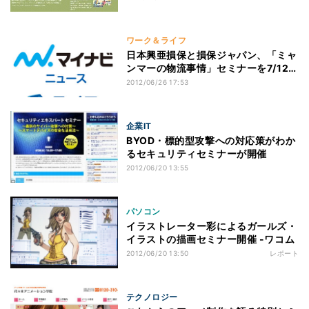
ワーク＆ライフ
日本興亜損保と損保ジャパン、「ミャ
ンマーの物流事情」セミナーを7/12開
催
2012/06/26 17:53
企業IT
BYOD・標的型攻撃への対応策がわか
るセキュリティセミナーが開催
2012/06/20 13:55
パソコン
イラストレーター彩によるガールズ・
イラストの描画セミナー開催 -ワコム
2012/06/20 13:50
レポート
テクノロジー