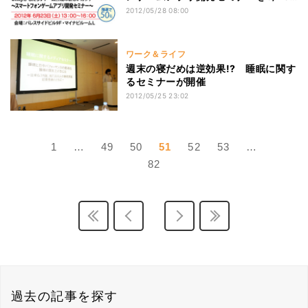
開催
2012/05/28 08:00
ワーク＆ライフ
週末の寝だめは逆効果!? 睡眠に関す
るセミナーが開催
2012/05/25 23:02
1
…
49
50
51
52
53
…
82
過去の記事を探す