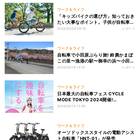
ワーク＆ライフ
「キッズバイクの選び方」知っておき
たい大事なポイント。子供が自転車を
好きになる!!
2024/03/26 09:16
レポート
ワーク＆ライフ
自転車で小田原ぶらり旅! 鈴廣かまぼ
この里〜漁港の駅〜御幸の浜〜小田原
城を巡ってきた
2024/03/19 14:31
レポート
ワーク＆ライフ
日本最大の自転車フェス CYCLE
MODE TOKYO 2024開催!
YouTuber「ななな」書籍サイン会も
2024/03/15 12:00
開催
ワーク＆ライフ
オーソドックススタイルの電動アシス
ト自転車「HNT-01」が発売