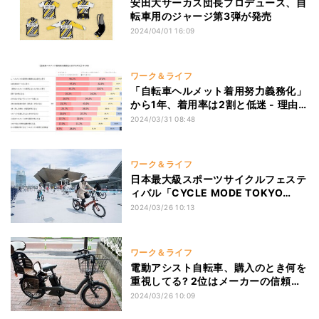
安田大サーカス団長プロデュース、自
転車用のジャージ第3弾が発売
2024/04/01 16:09
ワーク＆ライフ
「自転車ヘルメット着用努力義務化」
から1年、着用率は2割と低迷 - 理由
は?
2024/03/31 08:48
ワーク＆ライフ
日本最大級スポーツサイクルフェステ
ィバル「CYCLE MODE TOKYO
2024」開催! 4月6日・7日の2日間、
2024/03/26 10:13
東京ビッグサイトにて!
ワーク＆ライフ
電動アシスト自転車、購入のとき何を
重視してる? 2位はメーカーの信頼
性、気になる1位は?
2024/03/26 10:09