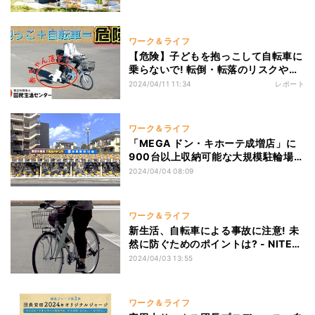
「ブルーベリーサイクルピクニック」
開催!
ワーク＆ライフ
【危険】子どもを抱っこして自転車に
乗らないで! 転倒・転落のリスクや危
険性を国民生活センターが発信
2024/04/11 11:34
レポート
ワーク＆ライフ
「MEGA ドン・キホーテ成増店」に
900台以上収納可能な大規模駐輪場設
置
2024/04/04 08:09
ワーク＆ライフ
新生活、自転車による事故に注意! 未
然に防ぐためのポイントは? - NITEが
呼びかけ
2024/04/03 13:55
ワーク＆ライフ