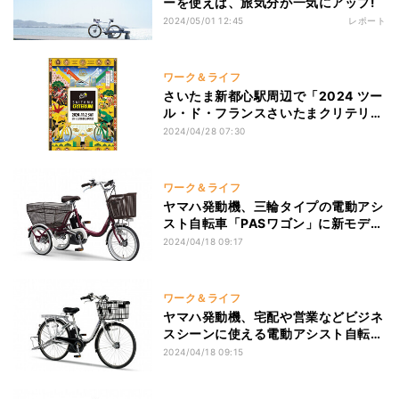
ーを使えば、旅気分が一気にアップ!
2024/05/01 12:45
レポート
ワーク＆ライフ
さいたま新都心駅周辺で「2024 ツー
ル・ド・フランスさいたまクリテリウ
ム」11月2日開催へ! ロードレース史
2024/04/28 07:30
上初、さいたまスーパーアリーナのメ
インアリーナを通過
ワーク＆ライフ
ヤマハ発動機、三輪タイプの電動アシ
スト自転車「PASワゴン」に新モデル
- 前後に大容量のバスケット
2024/04/18 09:17
ワーク＆ライフ
ヤマハ発動機、宅配や営業などビジネ
スシーンに使える電動アシスト自転車
「PAS GEAR-U」に新モデル! シリー
2024/04/18 09:15
ズ最上位のアシストレベル