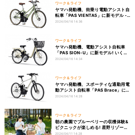
ワーク＆ライフ
ヤマハ発動機、街乗り電動アシスト自
転車「PAS VIENTA5」に新モデル -
バッテリーがよりコンパクトに、容量
2024/04/16 14:36
もアップ
ワーク＆ライフ
ヤマハ発動機、電動アシスト自転車
「PAS SION-U」に新モデル! いくつ
になっても外出を楽しみたい人向け、
2024/04/16 14:34
扱いやすい・わかりやすい機能が特徴
ワーク＆ライフ
ヤマハ発動機、スポーティな通勤用電
動アシスト自転車「PAS Brace」に新
モデル! バッテリー＆充電器がよりコ
2024/04/16 14:28
ンパクトに
ワーク＆ライフ
朝の農園でブルーベリーの収穫体験&
ピクニックが楽しめる! 星野リゾート
BEB5土浦にて7月1日から期間限定
2024/04/11 14:28