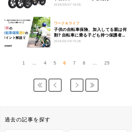
2024/03/07 16:05
ワーク＆ライフ
子供の自転車保険、加入してる親は何
割? 自転車に乗る子ども持つ保護者
300人にアンケート実施
2024/02/29 10:26
1
…
4
5
6
7
8
…
29
過去の記事を探す