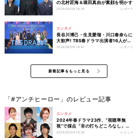
の北村匠海＆堀田真由が素顔を明かす
2024/04/06 16:18
レポート
エンタメ
長谷川博己・生見愛瑠・川口春奈らに
大歓声! TBS春ドラマ出演者16人が豪
華集結
2024/04/06 14:47
レポート
新着記事をもっと見る
「#アンチヒーロー」のレビュー記事
エンタメ
2024年春ドラマ23作、“視聴率無
視”で採点「非の打ちどころなし」
「誰もが楽しめる」「堺雅人と比べた
2024/05/04 10:30
レビュー
くなる吸引力」