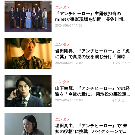
エンタメ
『アンチヒーロー』主題歌担当の
miletが撮影現場を訪問 長谷川博己
の言葉に涙
2024/06/04 11:00
エンタメ
岩田剛典、『アンチヒーロー』と『虎
に翼』で真逆の役を演じ分け「同時期
に…ラッキーでした」
2024/05/30 12:00
インタビュー
エンタメ
山下幸輝、『アンチヒーロー』での経
験を「今後の糧に」 菊池役の裏設定
も明かす「作中には出てきません
2024/05/23 12:00
インタビュー
が…」
エンタメ
堀田真由、『アンチヒーロー』で“未
知の役柄”に挑戦 バイクシーンでク