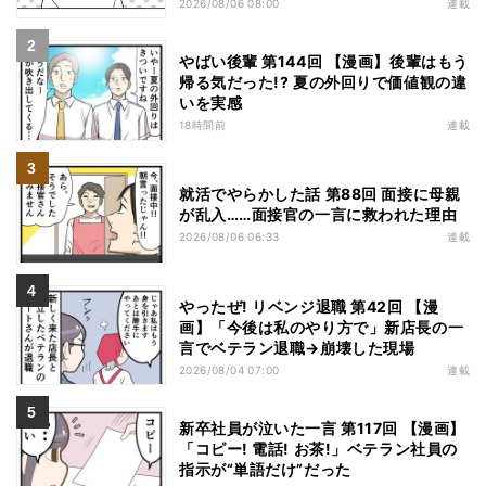
2026/08/06 08:00
連載
やばい後輩 第144回 【漫画】後輩はもう
帰る気だった!? 夏の外回りで価値観の違
いを実感
18時間前
連載
就活でやらかした話 第88回 面接に母親
が乱入……面接官の一言に救われた理由
2026/08/06 06:33
連載
やったぜ! リベンジ退職 第42回 【漫
画】「今後は私のやり方で」新店長の一
言でベテラン退職→崩壊した現場
2026/08/04 07:00
連載
新卒社員が泣いた一言 第117回 【漫画】
「コピー! 電話! お茶!」ベテラン社員の
指示が“単語だけ”だった