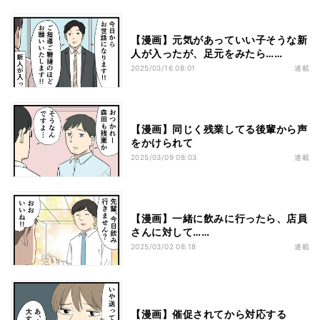
【漫画】元気があっていい子そうな新
人が入ったが、足元をみたら……
2025/03/16 08:01
連載
【漫画】同じく残業してる後輩から声
をかけられて
2025/03/09 08:03
連載
【漫画】一緒に飲みに行ったら、店員
さんに対して……
2025/03/02 08:18
連載
【漫画】催促されてから対応する