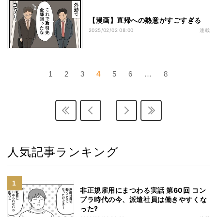
【漫画】直帰への熱意がすごすぎる
2025/02/02 08:00
連載
1
2
3
4
5
6
…
8
人気記事ランキング
非正規雇用にまつわる実話 第60回 コン
プラ時代の今、派遣社員は働きやすくな
った?