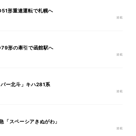
D51形重連運転で札幌へ
連載
D79形の牽引で函館駅へ
連載
パー北斗」キハ281系
連載
急「スペーシアきぬがわ」
連載