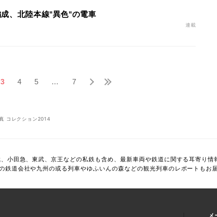
4編成、北陸本線"異色"の電車
連載
3
4
5
…
7
真 コレクション2014
武、小田急、東武、京王などの私鉄も含め、最新車両や鉄道に関する耳寄り情
の鉄道会社や九州の或る列車やゆふいんの森などの観光列車のレポートもお
メ