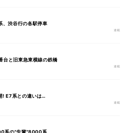
0系、渋谷行の各駅停車
連載
00番台と旧東急東横線の鉄橋
連載
! E7系との違いは…
連載
0系の"先輩"8000系