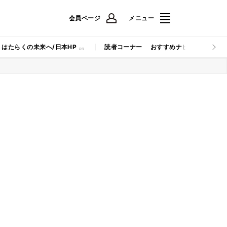
会員ページ
メニュー
はたらくの未来へ/日本HP
読者コーナー
おすすめナビ
マイナビB