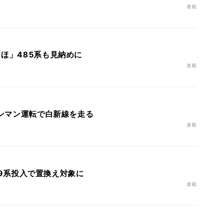
連載
なほ」485系も見納めに
連載
ワンマン運転で白新線を走る
連載
E129系投入で置換え対象に
連載