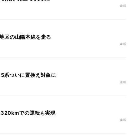
連載
島地区の山陽本線を走る
連載
15系ついに置換え対象に
連載
320kmでの運転も実現
連載