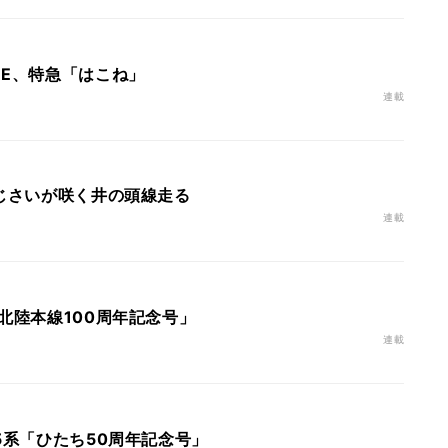
SE、特急「はこね」
連載
あじさいが咲く井の頭線走る
連載
北陸本線100周年記念号」
連載
5系「ひたち50周年記念号」