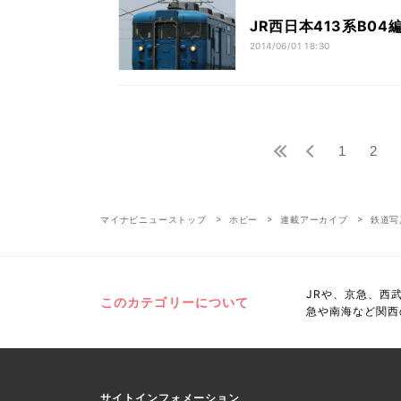
JR西日本413系B0
2014/06/01 18:30
1
2
マイナビニューストップ
ホビー
連載アーカイブ
鉄道写
JRや、京急、西
このカテゴリーについて
急や南海など関西
サイトインフォメーション