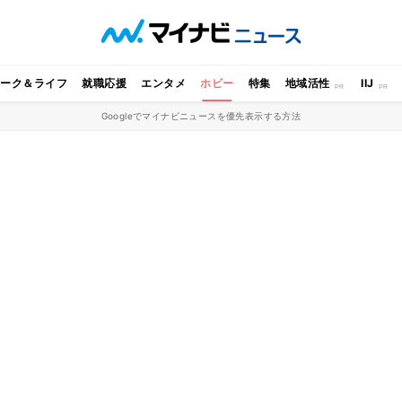
ワーク＆ライフ
就職応援
エンタメ
ホビー
特集
地域活性
IIJ
Googleでマイナビニュースを優先表示する方法