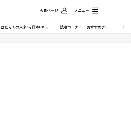
会員ページ
メニュー
はたらくの未来へ/日本HP
読者コーナー
おすすめナビ
マイナビB