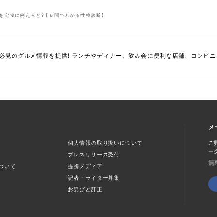
を定食に例えると?【５問でわかる性格診断】
必見のグルメ情報を提供! ランチやディナー、飲み会に便利な店舗、コンビ
メ
個人情報の取り扱いについて
ご
ー
プレスリリース受付
無
ついて
提携メディア
記者・ライター募集
お詫びと訂正