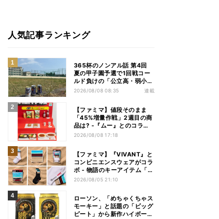
人気記事ランキング
365杯のノンアル話 第4回
夏の甲子園予選で1回戦コー
ルド負けの「公立高・弱小野
球部」 3年生の引退試合後、
2026/08/08 08:35
連載
父兄が“現場”で取り出したの
は……
【ファミマ】値段そのまま
「45%増量作戦」2週目の商
品は? -『ムー』とのコラボ
グッズもオンラインに登場
2026/08/08 17:18
【ファミマ】『VIVANT』と
コンビニエンスウェアがコラ
ボ - 物語のキーアイテム「別
班饅頭」も発売
2026/08/05 21:10
ローソン、「めちゃくちゃス
モーキー」と話題の「ビッグ
ピート」から新作ハイボール