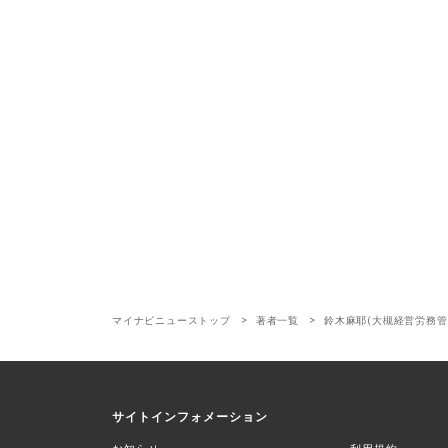
マイナビニューストップ
著者一覧
鈴木麻耶(大槻経営労務管
サイトインフォメーション