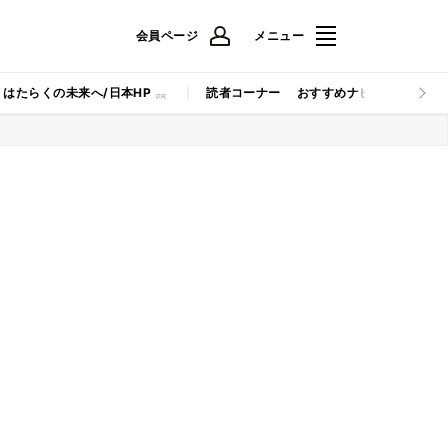
会員ページ
メニュー
はたらくの未来へ/日本HP
読者コーナー
おすすめナビ
マイナビB