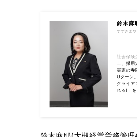
鈴木麻
すずきまや
社会保険
士、採用
実家の寺
Uターン
クライア
れる!」
鈴木麻耶(大槻経営労務管理