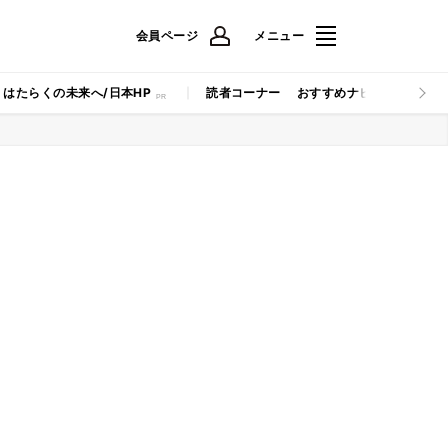
会員ページ
メニュー
はたらくの未来へ/日本HP
読者コーナー
おすすめナビ
マイナビB