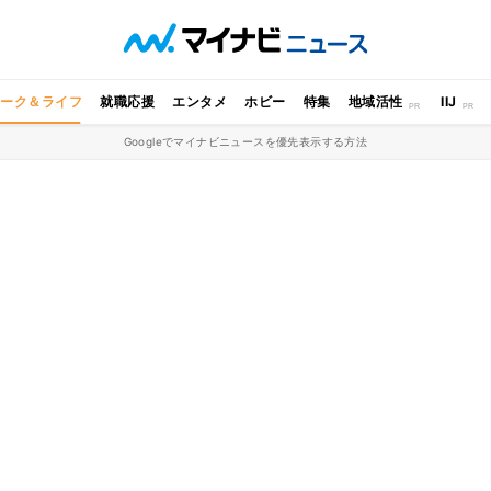
ワーク＆ライフ
就職応援
エンタメ
ホビー
特集
地域活性
IIJ
Googleでマイナビニュースを優先表示する方法