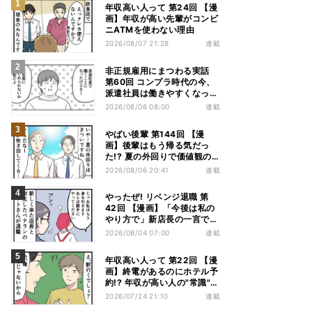
年収高い人って 第24回 【漫
画】年収が高い先輩がコンビ
ニATMを使わない理由
2026/08/07 21:28
連載
非正規雇用にまつわる実話
第60回 コンプラ時代の今、
派遣社員は働きやすくなっ
た?
2026/08/06 08:00
連載
やばい後輩 第144回 【漫
画】後輩はもう帰る気だっ
た!? 夏の外回りで価値観の
違いを実感
2026/08/06 20:41
連載
やったぜ! リベンジ退職 第
42回 【漫画】「今後は私の
やり方で」新店長の一言でベ
テラン退職→崩壊した現場
2026/08/04 07:00
連載
年収高い人って 第22回 【漫
画】終電があるのにホテル予
約!? 年収が高い人の"常識"に
驚かされた夜
2026/07/24 21:10
連載