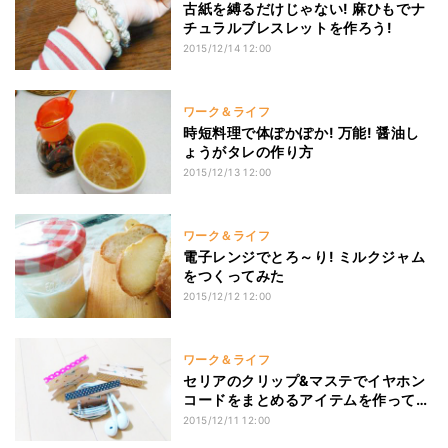
古紙を縛るだけじゃない! 麻ひもでナ
チュラルブレスレットを作ろう!
2015/12/14 12:00
ワーク＆ライフ
時短料理で体ぽかぽか! 万能! 醤油し
ょうがタレの作り方
2015/12/13 12:00
ワーク＆ライフ
電子レンジでとろ～り! ミルクジャム
をつくってみた
2015/12/12 12:00
ワーク＆ライフ
セリアのクリップ&マステでイヤホン
コードをまとめるアイテムを作ってみ
た
2015/12/11 12:00