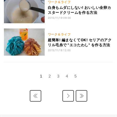
ワーク＆ライフ
白身もムダにしない! おいしい全卵カ
スタードクリームを作る方法
2015/11/19 09:00
ワーク＆ライフ
超簡単! 編まなくてOK! セリアのアク
リル毛糸で "エコたわし" を作る方法
2015/11/18 12:00
1
2
3
4
5