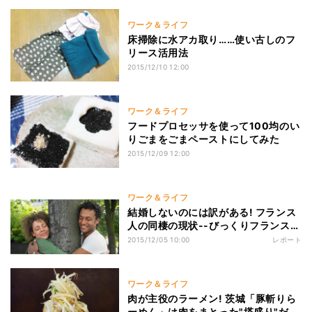
ワーク＆ライフ
床掃除に水アカ取り……使い古しのフ
リース活用法
2015/12/10 12:00
ワーク＆ライフ
フードプロセッサを使って100均のい
りごまをごまペーストにしてみた
2015/12/09 12:00
ワーク＆ライフ
結婚しないのには訳がある! フランス
人の同棲の現状--びっくりフランス事
情
2015/12/05 10:00
レポート
ワーク＆ライフ
肉が主役のラーメン! 茨城「豚斬りら
ーめん」は肉をまとった"塔盛り"だっ