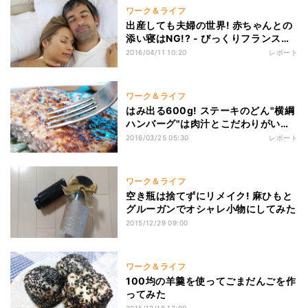
ワーク＆ライフ
出産しても夫婦の世界! 赤ちゃんとの
添い寝はNG!? - びっくりフランス事
情
2016/04/11 10:20
レポート
ワーク＆ライフ
はみ出る600g! ステーキのどん"横綱
ハンバーグ"は肉汁とこだわりがいっ
ぱい
2016/03/25 05:30
レポート
ワーク＆ライフ
空き瓶は捨てずにリメイク! 麻ひもと
グルーガンでオシャレ小物にしてみた
2015/12/29 09:00
ワーク＆ライフ
100均の羊羹を使ってごまだんごを作
ってみた