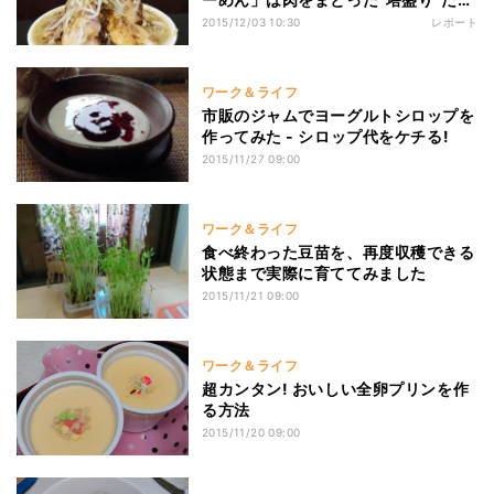
た
2015/12/03 10:30
レポート
ワーク＆ライフ
市販のジャムでヨーグルトシロップを
作ってみた - シロップ代をケチる!
2015/11/27 09:00
ワーク＆ライフ
食べ終わった豆苗を、再度収穫できる
状態まで実際に育ててみました
2015/11/21 09:00
ワーク＆ライフ
超カンタン! おいしい全卵プリンを作
る方法
2015/11/20 09:00