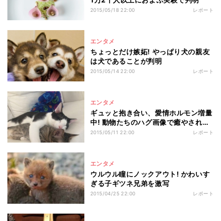
2015/05/18 22:00
レポート
エンタメ
ちょっとだけ嫉妬! やっぱり犬の親友
は犬であることが判明
2015/05/14 22:00
レポート
エンタメ
ギュッと抱き合い、愛情ホルモン増量
中! 動物たちのハグ画像で癒やされよ
う
2015/05/11 22:00
レポート
エンタメ
ウルウル瞳にノックアウト! かわいす
ぎる子ギツネ兄弟を激写
2015/04/25 22:00
レポート