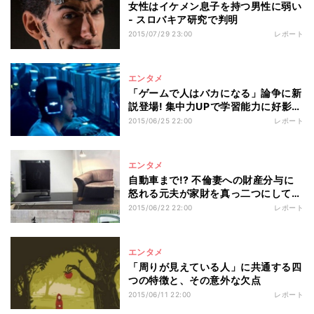
女性はイケメン息子を持つ男性に弱い
- スロバキア研究で判明
2015/07/29 23:00
レポート
エンタメ
「ゲームで人はバカになる」論争に新
説登場! 集中力UPで学習能力に好影響
も
2015/06/25 22:00
レポート
エンタメ
自動車まで!? 不倫妻への財産分与に
怒れる元夫が家財を真っ二つにして販
売
2015/06/22 22:00
レポート
エンタメ
「周りが見えている人」に共通する四
つの特徴と、その意外な欠点
2015/06/11 22:00
レポート