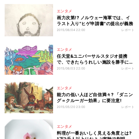
エンタメ
画力次第!? ノルウェー海軍では、イ
ラスト入り"ヒゲ申請書"の提出が義務
2015/06/04 22:00
レポート
エンタメ
任天堂&ユニバーサルスタジオ提携
で、できたらうれしい施設を勝手に大
予想!
2015/06/03 22:00
レポート
エンタメ
能力の低い人ほど自信満々? 「ダニン
グ＝クルーガー効果」に要注意!
2015/05/20 23:00
レポート
エンタメ
料理が一番おいしく見える角度とは?
1万2千人以上におよぶ実験で判明