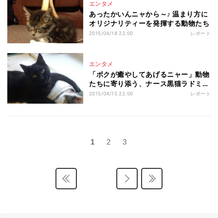
エンタメ
あったかいんニャから～♪ 温まり方に
オリジナリティーを発揮する動物たち
2015/04/18 22:00
レポート
エンタメ
「ボクが癒やしてあげるニャー」動物
たちに寄り添う、ナース黒猫ラドミン
ス
2015/04/15 22:00
レポート
1
2
3