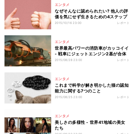
エンタメ
なぜそんなに認められたい? 他人の評
価を気にせず生きるための4ステップ
2015/10/16 23:00
レポート
エンタメ
世界最高パワーの消防車がカッコイイ
- 戦車にジェットエンジン2基が合体
2015/08/28 23:00
レポート
エンタメ
これまで科学が解き明かした猫の認知
能力に関する7つのこと
2015/08/25 23:00
レポート
エンタメ
美しさの多様性 - 世界41地域の美女
たち