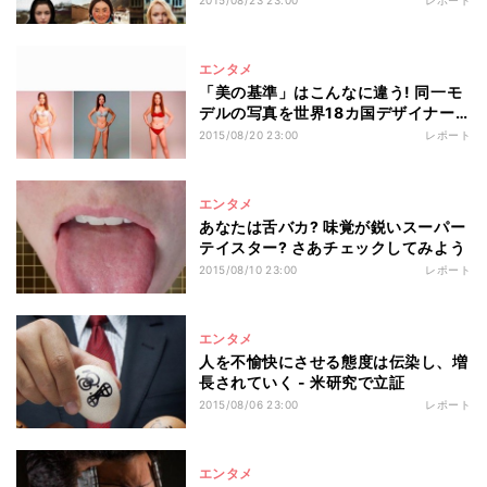
2015/08/23 23:00
レポート
エンタメ
「美の基準」はこんなに違う! 同一モ
デルの写真を世界18カ国デザイナー
が"より魅力的に"加工した結果
2015/08/20 23:00
レポート
エンタメ
あなたは舌バカ? 味覚が鋭いスーパー
テイスター? さあチェックしてみよう
2015/08/10 23:00
レポート
エンタメ
人を不愉快にさせる態度は伝染し、増
長されていく - 米研究で立証
2015/08/06 23:00
レポート
エンタメ