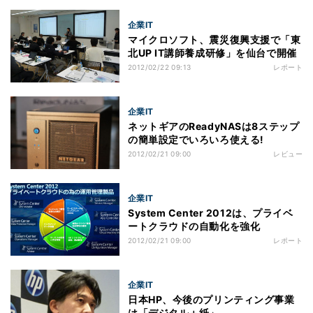
企業IT
マイクロソフト、震災復興支援で「東
北UP IT講師養成研修」を仙台で開催
2012/02/22 09:13
レポート
企業IT
ネットギアのReadyNASは8ステップ
の簡単設定でいろいろ使える!
2012/02/21 09:00
レビュー
企業IT
System Center 2012は、プライベ
ートクラウドの自動化を強化
2012/02/21 09:00
レポート
企業IT
日本HP、今後のプリンティング事業
は「デジタル＋紙」