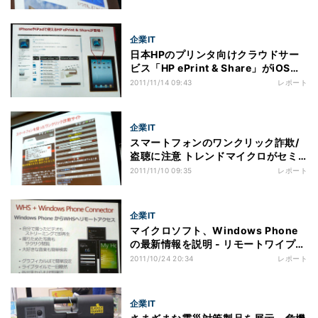
企業IT
日本HPのプリンタ向けクラウドサー
ビス「HP ePrint & Share」がiOSに
対応
2011/11/14 09:43
レポート
企業IT
スマートフォンのワンクリック詐欺/
盗聴に注意 トレンドマイクロがセミ
ナー
2011/11/10 09:35
レポート
企業IT
マイクロソフト、Windows Phone
の最新情報を説明 - リモートワイプは
対応済
2011/10/24 20:34
レポート
企業IT