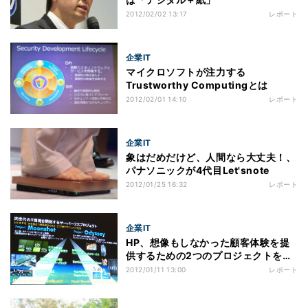
2012/02/02 13:17
レポート
企業IT
マイクロソフトが注力する
Trustworthy Computingとは
2012/02/01 14:10
レポート
企業IT
象はだめだけど、人間なら大丈夫！、
パナソニックが4代目Let'snote
2012/01/25 16:32
レポート
企業IT
HP、想像もしなかった顧客体験を提
供するための2つのプロジェクトを開
始
2012/01/11 13:00
レポート