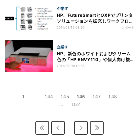
企業IT
HP、FutureSmartとOXPでプリンタ
ソリューションを拡充しワークフロー
に注力
2011/09/12 08:30
レポート
企業IT
HP、新色のホワイトおよびクリーム
色の「HP ENVY110」や個人向け複
合機
2011/09/09 18:56
1
…
144
145
146
147
148
…
152