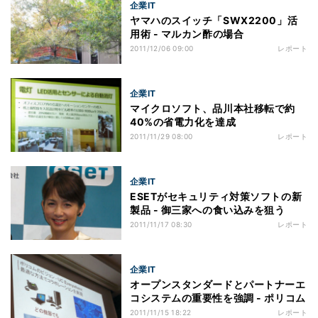
企業IT
ヤマハのスイッチ「SWX2200」活
用術 - マルカン酢の場合
2011/12/06 09:00
レポート
企業IT
マイクロソフト、品川本社移転で約
40%の省電力化を達成
2011/11/29 08:00
レポート
企業IT
ESETがセキュリティ対策ソフトの新
製品 - 御三家への食い込みを狙う
2011/11/17 08:30
レポート
企業IT
オープンスタンダードとパートナーエ
コシステムの重要性を強調 - ポリコム
2011/11/15 18:22
レポート