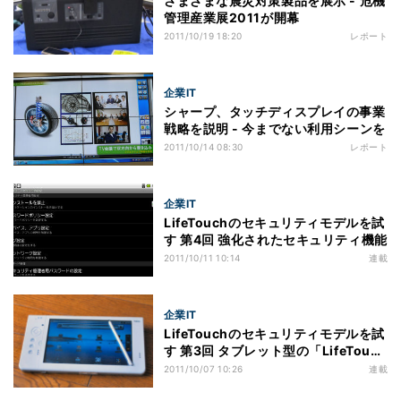
さまざまな震災対策製品を展示 - 危機
管理産業展2011が開幕
2011/10/19 18:20
レポート
企業IT
シャープ、タッチディスプレイの事業
戦略を説明 - 今までない利用シーンを
2011/10/14 08:30
レポート
企業IT
LifeTouchのセキュリティモデルを試
す 第4回 強化されたセキュリティ機能
2011/10/11 10:14
連載
企業IT
LifeTouchのセキュリティモデルを試
す 第3回 タブレット型の「LifeTouch
セキュリティパックモデル」を試す
2011/10/07 10:26
連載