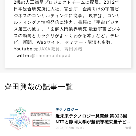
2機の人工衛星プロジェクトチームに配属。2012年
日本総合研究所に入社。官公庁、企業向けの宇宙ビ
ジネスのコンサルティングに従事。 現在は、コンサ
ルティングと情報発信に注力。書籍に「宇宙ビジネ
ス第三の波」、「図解入門業界研究 最新宇宙ビジネ
スの動向とカラクリがよ～くわかる本」など。テレ
ビ、新聞、Webサイト、セミナー・講演も多数。
Youtube:
元JAXA職員、齊田興哉
Twitter:
@rinocerontepad
齊田興哉の記事一覧
テクノロジー
近未来テクノロジー見聞録 第323回
NTTと静岡大学が超伝導磁束量子ビッ
トを用いて神経細胞中の鉄イオンを検
2023/03/08 08:03
連載
出