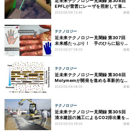
近未来テクノロジー見聞録 第308回
EPFLが雷雲にレーザを照射して落雷
事故を回避させる誘雷技術を開発！
2023/02/08 13:44
連載
テクノロジー
近未来テクノロジー見聞録 第307回
未来感たっぷり！ 手のひらに貼り付
ける皮膚のようなVR触覚デバイスと
2023/02/07 08:03
連載
は？
テクノロジー
近未来テクノロジー見聞録 第306回
Molymemが開発を進める革新的な水
のろ過ソリューションとは？
2023/02/06 08:03
連載
テクノロジー
近未来テクノロジー見聞録 第305回
清水建設の施工によるCO2排出量を
実質ゼロにする新しい地盤改良工法と
2023/02/04 08:03
連載
は？