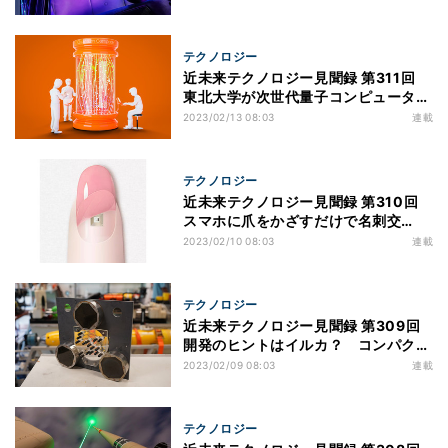
テクノロジー
近未来テクノロジー見聞録 第311回
東北大学が次世代量子コンピュータの
実現に近づく研究成果を発表！
2023/02/13 08:03
連載
テクノロジー
近未来テクノロジー見聞録 第310回
スマホに爪をかざすだけで名刺交
換！ スマートネイル「Insta Nail」
2023/02/10 08:03
連載
とは？
テクノロジー
近未来テクノロジー見聞録 第309回
開発のヒントはイルカ？ コンパクト
なバイオミメティックソナーが開発！
2023/02/09 08:03
連載
テクノロジー