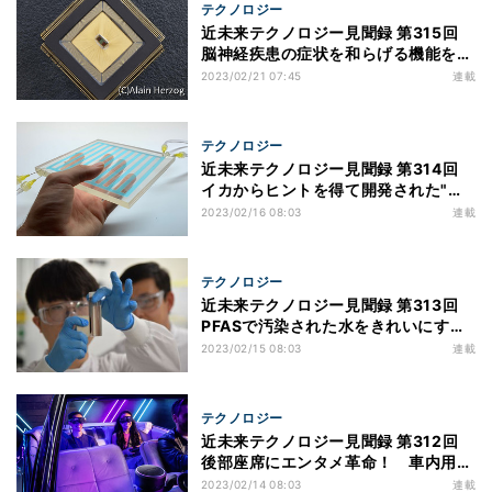
テクノロジー
近未来テクノロジー見聞録 第315回
脳神経疾患の症状を和らげる機能を持
つニューロチップをEPFLが開発！
2023/02/21 07:45
連載
テクノロジー
近未来テクノロジー見聞録 第314回
イカからヒントを得て開発された"流
動窓"が消費エネルギー削減に貢献！
2023/02/16 08:03
連載
テクノロジー
近未来テクノロジー見聞録 第313回
PFASで汚染された水をきれいにする
画期的な方法を開発 浄化の鍵は磁
2023/02/15 08:03
連載
石！
テクノロジー
近未来テクノロジー見聞録 第312回
後部座席にエンタメ革命！ 車内用
VR「holoride retrofit」が販売開始
2023/02/14 08:03
連載