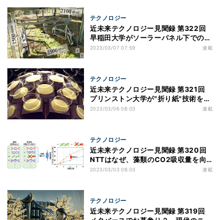
テクノロジー
近未来テクノロジー見聞録 第322回
早稲田大学がソーラーパネル下での協
生農法を推進する遠隔操縦ロボを開発
2023/03/07 07:59
連載
テクノロジー
近未来テクノロジー見聞録 第321回
プリンストン大学が"折り紙"技術を取
り入れた新型アレイアンテナを設計
2023/03/06 08:03
連載
テクノロジー
近未来テクノロジー見聞録 第320回
NTTはなぜ、藻類のCO2吸収量を向
上させる遺伝子を特定したのか？
2023/03/03 08:03
連載
テクノロジー
近未来テクノロジー見聞録 第319回