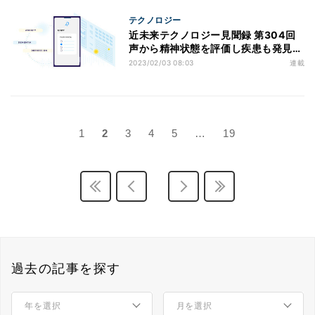
テクノロジー
近未来テクノロジー見聞録 第304回
声から精神状態を評価し疾患も発見で
きるアプリ「Canary」とは？
2023/02/03 08:03
連載
1
2
3
4
5
…
19
過去の記事を探す