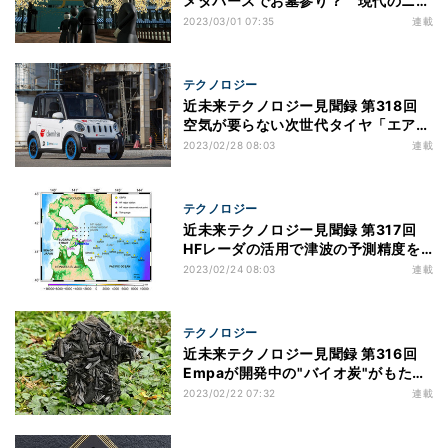
メタバースでお墓参り？ 現代のニー
ズに応える「ネット霊園 風の霊」
2023/03/01 07:35
連載
テクノロジー
近未来テクノロジー見聞録 第318回
空気が要らない次世代タイヤ「エアフ
リーコンセプト」の実証実験が開始！
2023/02/28 08:03
連載
テクノロジー
近未来テクノロジー見聞録 第317回
HFレーダの活用で津波の予測精度を
20%改善させたJAMSTEC その手
2023/02/24 08:03
連載
法とは？
テクノロジー
近未来テクノロジー見聞録 第316回
Empaが開発中の"バイオ炭"がもたら
す2つのメリット 普及の鍵は「断熱
2023/02/22 07:32
連載
材」