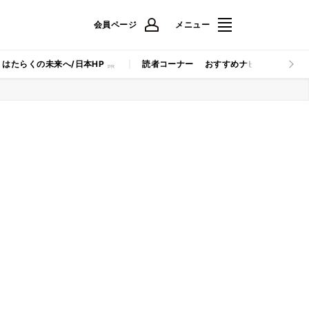
会員ページ
メニュー
はたらくの未来へ/日本HP
読者コーナー
おすすめナビ
マイナビB