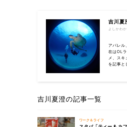
吉川夏
よしかわか
アパレル
在はOL
メ、スキ
を記事とし
吉川夏澄の記事一覧
ワーク＆ライフ
スタバ「ティー & 