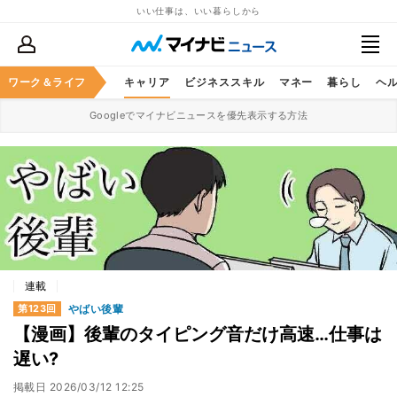
いい仕事は、いい暮らしから
ワーク＆ライフ
キャリア
ビジネススキル
マネー
暮らし
ヘ
Googleでマイナビニュースを優先表示する方法
連載
やばい後輩
第123回
【漫画】後輩のタイピング音だけ高速…仕事は
遅い?
掲載日
2026/03/12 12:25