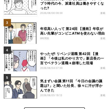
プラ時代の今、派遣社員は働きやすくな
った?
2026/08/06 08:00
連載
年収高い人って 第24回 【漫画】年収が
高い先輩がコンビニATMを使わない理由
6時間前
連載
やったぜ! リベンジ退職 第42回 【漫
画】「今後は私のやり方で」新店長の一
言でベテラン退職→崩壊した現場
2026/08/04 07:00
連載
気まずい会議 第11回 「今日の会議の議
題は?」と聞いた社長、徐々に汗が浮か
んできた
2026/08/05 19:13
連載