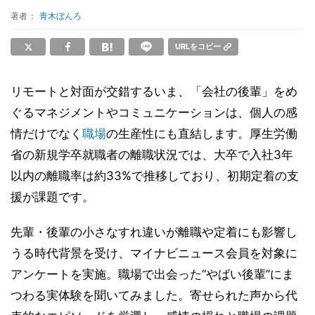
著者：
青木ぼんろ
URLをコピー
リモートと対面が交錯するいま、「会社の後輩」をめ
ぐるマネジメントやコミュニケーションは、個人の感
情だけでなく
職場
の生産性にも直結します。厚生労働
省の新規学卒就職者の離職状況では、大卒で入社3年
以内の離職率は約33%で推移しており、初期定着の支
援が課題です。
先輩・後輩の小さなすれ違いが離職や定着にも影響し
うる時代背景を受け、マイナビニュース会員を対象に
アンケートを実施。職場で出会った“やばい後輩”にま
つわる実体験を聞いてみました。寄せられた声から代