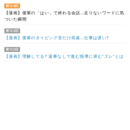
第124回
【漫画】後輩の「はい」で終わる会話…足りないワードに気
づいた瞬間
第123回
【漫画】後輩のタイピング音だけ高速…仕事は遅い?
第122回
【漫画】理解してる? 返事なしで進む指導に潜む“ズレ”とは