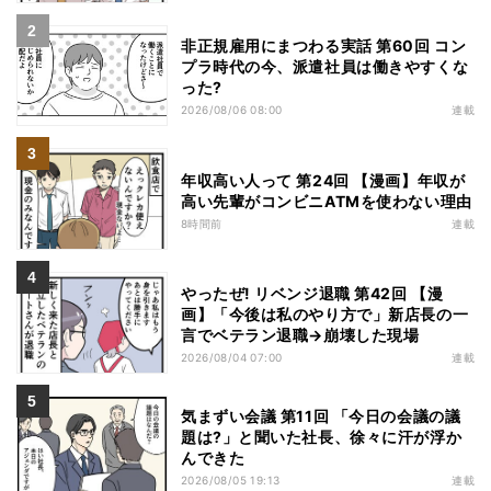
非正規雇用にまつわる実話 第60回 コン
プラ時代の今、派遣社員は働きやすくな
った?
2026/08/06 08:00
連載
年収高い人って 第24回 【漫画】年収が
高い先輩がコンビニATMを使わない理由
8時間前
連載
やったぜ! リベンジ退職 第42回 【漫
画】「今後は私のやり方で」新店長の一
言でベテラン退職→崩壊した現場
2026/08/04 07:00
連載
気まずい会議 第11回 「今日の会議の議
題は?」と聞いた社長、徐々に汗が浮か
んできた
2026/08/05 19:13
連載