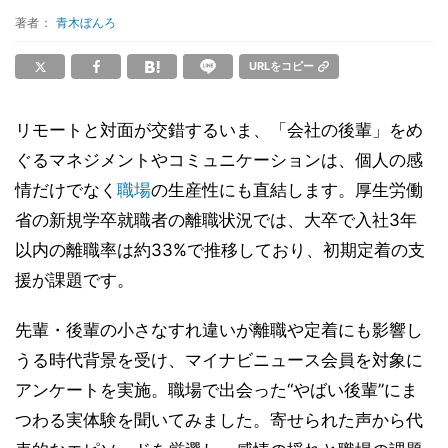
著者：
青木ぼんろ
URLをコピー
リモートと対面が交錯するいま、「会社の後輩」をめ
ぐるマネジメントやコミュニケーションは、個人の感
情だけでなく
職場
の生産性にも直結します。厚生労働
省の新規学卒就職者の離職状況では、大卒で入社3年
以内の離職率は約33%で推移しており、初期定着の支
援が課題です。
先輩・後輩の小さなすれ違いが離職や定着にも影響し
うる時代背景を受け、マイナビニュース会員を対象に
アンケートを実施。職場で出会った“やばい後輩”にま
つわる実体験を聞いてみました。寄せられた声から代