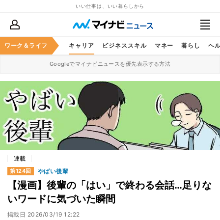
いい仕事は、いい暮らしから
ワーク＆ライフ
キャリア
ビジネススキル
マネー
暮らし
ヘ
Googleでマイナビニュースを優先表示する方法
連載
やばい後輩
第124回
【漫画】後輩の「はい」で終わる会話…足りな
いワードに気づいた瞬間
掲載日
2026/03/19 12:22