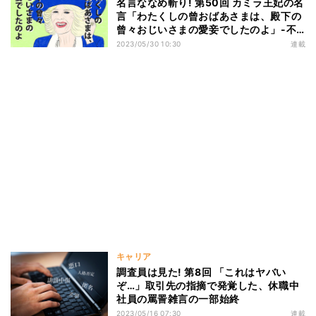
名言ななめ斬り! 第50回 カミラ王妃の名
言「わたくしの曾おばあさまは、殿下の
曾々おじいさまの愛妾でしたのよ」-不
倫からの大逆転劇に因縁の歴史あり
2023/05/30 10:30
連載
キャリア
調査員は見た! 第8回 「これはヤバい
ぞ…」取引先の指摘で発覚した、休職中
社員の罵詈雑言の一部始終
2023/05/16 07:30
連載