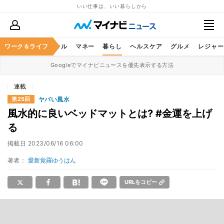
いい仕事は、いい暮らしから
ャリア
ワーク＆ライフ
ビジネススキル
マネー
暮らし
ヘルスケア
グルメ
レジャー
Googleでマイナビニュースを優先表示する方法
連載
ヤバい風水
第25回
風水的に良いベッドマットとは? #金運を上げ
る
掲載日
2023/06/16 06:00
著者：
愛新覚羅ゆうはん
URLをコピー