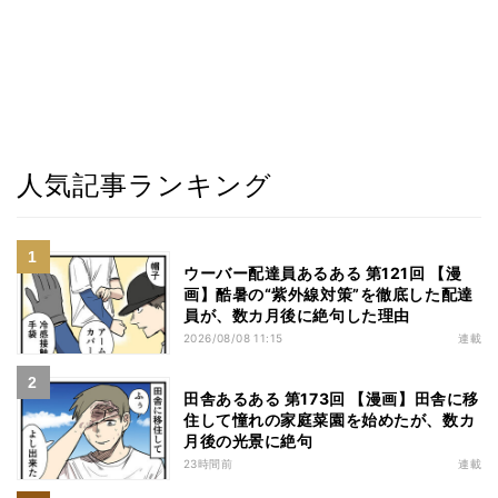
人気記事ランキング
ウーバー配達員あるある 第121回 【漫
画】酷暑の“紫外線対策”を徹底した配達
員が、数カ月後に絶句した理由
2026/08/08 11:15
連載
田舎あるある 第173回 【漫画】田舎に移
住して憧れの家庭菜園を始めたが、数カ
月後の光景に絶句
23時間前
連載