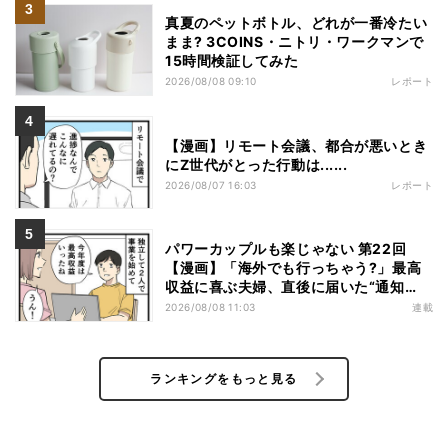
真夏のペットボトル、どれが一番冷たい
まま? 3COINS・ニトリ・ワークマンで
15時間検証してみた
2026/08/08 09:10
レポート
【漫画】リモート会議、都合が悪いとき
にZ世代がとった行動は......
2026/08/07 16:03
レポート
パワーカップルも楽じゃない 第22回
【漫画】「海外でも行っちゃう?」最高
収益に喜ぶ夫婦、直後に届いた“通知
書”で現実に戻された
2026/08/08 11:03
連載
ランキングをもっと見る