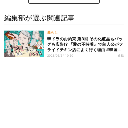
編集部が選ぶ関連記事
暮らし
韓ドラのお約束 第3回 その化粧品もバッ
グも広告!? 『愛の不時着』で主人公がフ
ライドチキン店によく行く理由 #韓国ド
ラマあるある
2023/05/24 10:30
連載