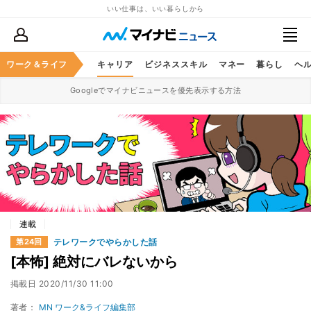
いい仕事は、いい暮らしから
ワーク＆ライフ
キャリア
ビジネススキル
マネー
暮らし
ヘ
Googleでマイナビニュースを優先表示する方法
連載
テレワークでやらかした話
第24回
[本怖] 絶対にバレないから
掲載日
2020/11/30 11:00
著者：
MN ワーク&ライフ編集部