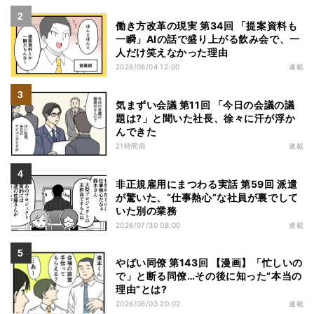
働き方改革の現実 第34回 「提案資料も
一瞬」AIの話で盛り上がる飲み会で、一
人だけ笑えなかった理由
2026/08/04 12:00
連載
気まずい会議 第11回 「今日の会議の議
題は?」と聞いた社長、徐々に汗が浮か
んできた
21時間前
連載
非正規雇用にまつわる実話 第59回 派遣
が驚いた、“仕事熱心”な社員が裏でして
いた別の業務
2026/07/30 08:00
連載
やばい同僚 第143回 【漫画】「忙しいの
で」と断る同僚…その後に知った“本当の
理由”とは?
2026/08/03 20:02
連載