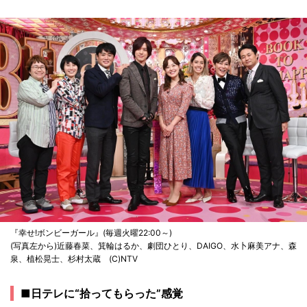
『幸せ!ボンビーガール』(毎週火曜22:00～)
(写真左から)近藤春菜、箕輪はるか、劇団ひとり、DAIGO、水卜麻美アナ、森
泉、植松晃士、杉村太蔵 (C)NTV
■日テレに“拾ってもらった”感覚