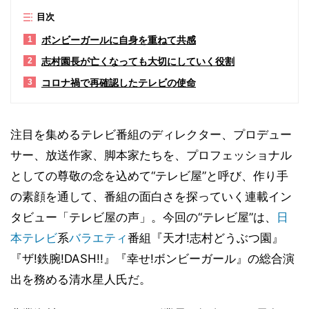
目次
ボンビーガールに自身を重ねて共感
1
志村園長が亡くなっても大切にしていく役割
2
コロナ禍で再確認したテレビの使命
3
注目を集めるテレビ番組のディレクター、プロデュー
サー、放送作家、脚本家たちを、プロフェッショナル
としての尊敬の念を込めて“テレビ屋”と呼び、作り手
の素顔を通して、番組の面白さを探っていく連載イン
タビュー「テレビ屋の声」。今回の“テレビ屋”は、
日
本テレビ
系
バラエティ
番組『天才!志村どうぶつ園』
『ザ!鉄腕!DASH!!』『幸せ!ボンビーガール』の総合演
出を務める清水星人氏だ。