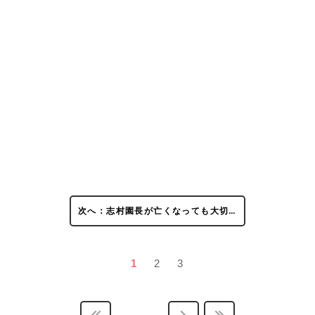
次へ：志村園長が亡くなっても大切…
1
2
3