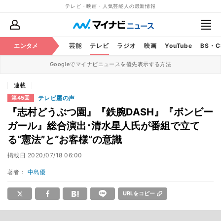
テレビ・映画・人気芸能人の最新情報
エンタメ
芸能
テレビ
ラジオ
映画
YouTube
BS・
Googleでマイナビニュースを優先表示する方法
連載
テレビ屋の声
第45回
『志村どうぶつ園』『鉄腕DASH』『ボンビー
ガール』総合演出･清水星人氏が番組で立て
る“憲法”と“お客様”の意識
掲載日
2020/07/18 06:00
著者：
中島優
URLをコピー