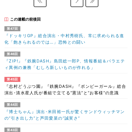
この連載の前後回
第47回
『ドッキリGP』総合演出・中村秀樹氏、常に求められる進
化「飽きられるのでは…」恐怖との闘い
第46回
『ZIP!』『鉄腕DASH』島田総一郎P、情報番組＆バラエテ
ィ異例の兼務「むしろ新しいものが作れる」
第45回
『志村どうぶつ園』『鉄腕DASH』『ボンビーガール』総合
演出･清水星人氏が番組で立てる“憲法”と“お客様”の意識
第44回
『博士ちゃん』演出･米田裕一氏が驚くサンドウィッチマン
の“引き出し力”と芦田愛菜の“誠実さ”
第43回