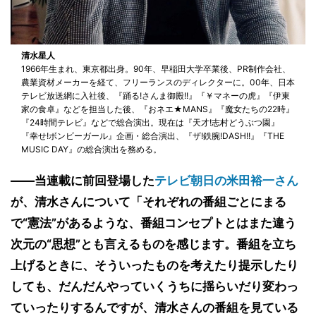
清水星人
1966年生まれ、東京都出身。90年、早稲田大学卒業後、PR制作会社、
農業資材メーカーを経て、フリーランスのディレクターに。00年、日本
テレビ放送網に入社後、『踊る!さんま御殿!!』『￥マネーの虎』『伊東
家の食卓』などを担当した後、『おネエ★MANS』『魔女たちの22時』
『24時間テレビ』などで総合演出。現在は『天才!志村どうぶつ園』
『幸せ!ボンビーガール』企画・総合演出、『ザ!鉄腕!DASH!!』『THE
MUSIC DAY』の総合演出を務める。
――当連載に前回登場した
テレビ朝日の米田裕一さん
が、清水さんについて「それぞれの番組ごとにまる
で“憲法”があるような、番組コンセプトとはまた違う
次元の“思想”とも言えるものを感じます。番組を立ち
上げるときに、そういったものを考えたり提示したり
しても、だんだんやっていくうちに揺らいだり変わっ
ていったりするんですが、清水さんの番組を見ている