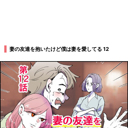
妻の友達を抱いたけど僕は妻を愛してる 12