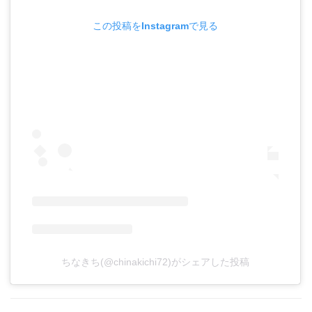
この投稿をInstagramで見る
ちなきち(@chinakichi72)がシェアした投稿