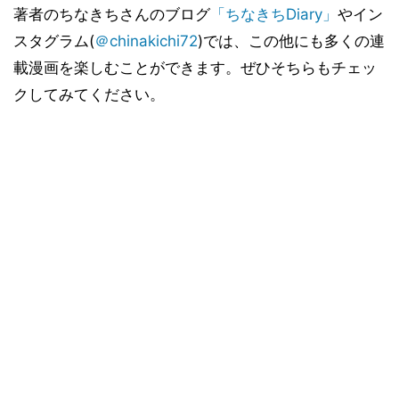
著者のちなきちさんのブログ
「ちなきちDiary」
やイン
スタグラム(
＠chinakichi72
)では、この他にも多くの連
載漫画を楽しむことができます。ぜひそちらもチェッ
クしてみてください。