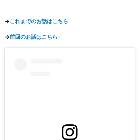
→
これまでのお話はこちら
→
前回のお話はこちら
-