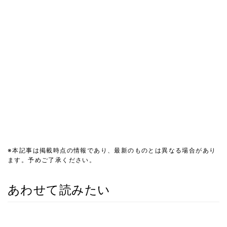
※本記事は掲載時点の情報であり、最新のものとは異なる場合があり
ます。予めご了承ください。
あわせて読みたい