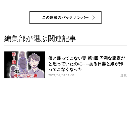
この連載のバックナンバー
編集部が選ぶ関連記事
僕と帰ってこない妻 第1回 円満な家庭だ
と思っていたのに……ある日妻と娘が帰
ってこなくなった
2021/09/01 11:00
連載