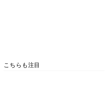
こちらも注目