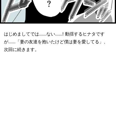
はじめましてでは……ない……! 動揺するヒナタです
が……「妻の友達を抱いたけど僕は妻を愛してる」、
次回に続きます。