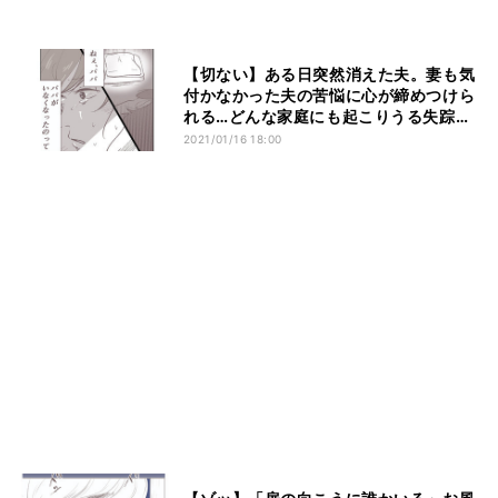
【切ない】ある日突然消えた夫。妻も気
付かなかった夫の苦悩に心が締めつけら
れる…どんな家庭にも起こりうる失踪の
真相とは?
2021/01/16 18:00