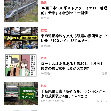
鉄道
JR西日本500系＆ドクターイエロー引退
前に乗車する特別ツアー開催
12分前
鉄道
東海道新幹線を支える現場の雰囲気は…?
NHK『100カメ』8/11放送へ
18時間前
鉄道
ローカル線あるある? 第30回 【漫画】
観光の後…電車はまだ大丈夫?
19時間前
連載
鉄道
千葉県成田市「好きな駅」ランキング -
京成成田駅が4位、3～1位は
2026/08/09 07:50
レポート