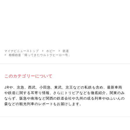
マイナビニューストップ
ホビー
鉄道
相模鉄道「帰ってきたウルトラヒーロー号」
このカテゴリーについて
JRや、京急、西武、小田急、東武、京王などの私鉄も含め、最新車両
や鉄道に関する耳寄り情報、さらにトリビアなどを徹底紹介。関東のみ
ならず、阪急や南海など関西の鉄道会社や九州の或る列車やゆふいんの
森などの観光列車のレポートもお届けします。