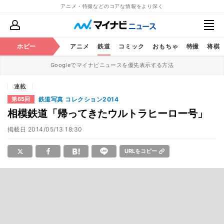
アニメ・特撮などのコアな情報をより深く
ホビー
アニメ
鉄道
コミック
おもちゃ
特撮
将棋
Googleでマイナビニュースを優先表示する方法
連載
鉄道写真 コレクション2014
第65回
相模鉄道「帰ってきたウルトラヒーロー号」
掲載日
2014/05/13 18:30
URLをコピー