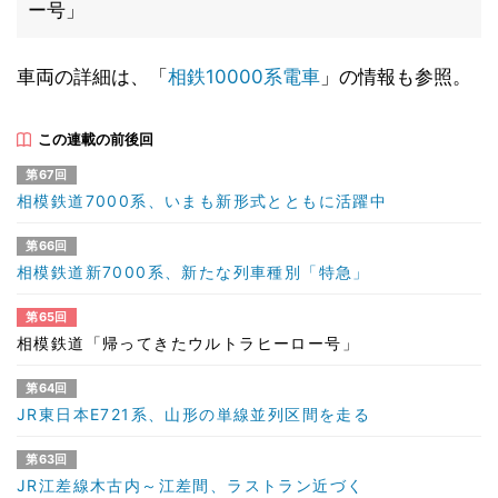
ー号」
車両の詳細は、「
相鉄10000系電車
」の情報も参照。
この連載の前後回
第67回
相模鉄道7000系、いまも新形式とともに活躍中
第66回
相模鉄道新7000系、新たな列車種別「特急」
第65回
相模鉄道「帰ってきたウルトラヒーロー号」
第64回
JR東日本E721系、山形の単線並列区間を走る
第63回
JR江差線木古内～江差間、ラストラン近づく