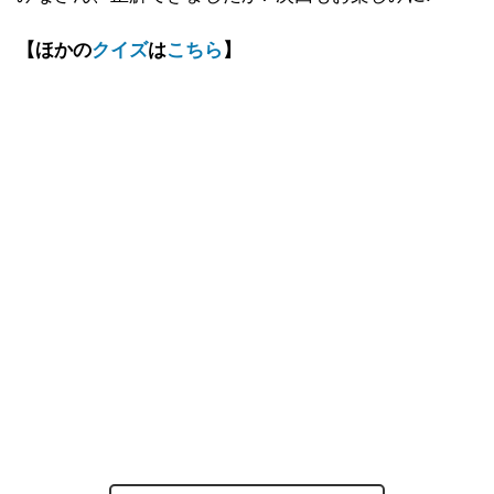
【ほかの
クイズ
は
こちら
】