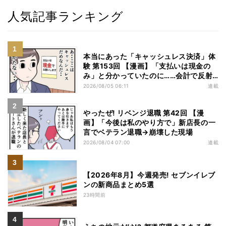
人気記事ランキング
本当にあった「キャッシュレス決済」体
験 第153回 【漫画】「支払いは現金の
み」と分かっていたのに……会計で反射
的に出してしまったものは
2026/08/05 06:11
連載
やったぜ! リベンジ退職 第42回 【漫
画】「今後は私のやり方で」新店長の一
言でベテラン退職→崩壊した現場
2026/08/04 07:00
連載
【2026年8月】今週発売! セブンイレブ
ンの新商品まとめ5選
23時間前