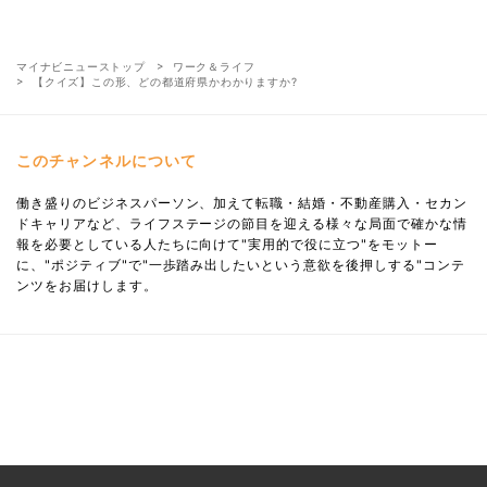
マイナビニューストップ
ワーク＆ライフ
【クイズ】この形、どの都道府県かわかりますか?
このチャンネルについて
働き盛りのビジネスパーソン、加えて転職・結婚・不動産購入・セカン
ドキャリアなど、ライフステージの節目を迎える様々な局面で確かな情
報を必要としている人たちに向けて"実用的で役に立つ"をモットー
に、"ポジティブ"で"一歩踏み出したいという意欲を後押しする"コンテ
ンツをお届けします。