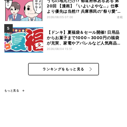
うちの地元だけ!? 都道府県あるある 第
20回 【漫画】「いよいよやな…」仕事
より優先は当然!? 兵庫県民の“祭り愛”が
熱すぎた
2026/08/05 07:00
連載
【ドンキ】夏福袋＆セール開催! 日用品
からお菓子まで1000～3000円の福袋
が充実、家電やアパレルなど人気商品も
特価
2026/08/04 15:51
ランキングをもっと見る
もっと見る