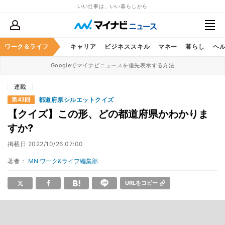
いい仕事は、いい暮らしから
ワーク＆ライフ
キャリア
ビジネススキル
マネー
暮らし
ヘ
Googleでマイナビニュースを優先表示する方法
連載
都道府県シルエットクイズ
第43回
【クイズ】この形、どの都道府県かわかりま
すか?
掲載日
2022/10/26 07:00
著者：
MN ワーク&ライフ編集部
URLをコピー