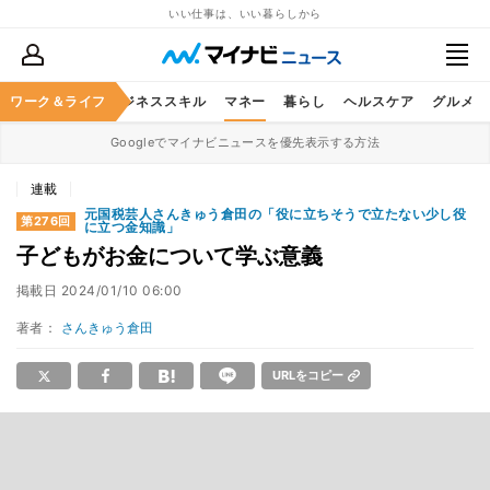
いい仕事は、いい暮らしから
ワーク＆ライフ
キャリア
ビジネススキル
マネー
暮らし
ヘルスケア
グルメ
Googleでマイナビニュースを優先表示する方法
連載
元国税芸人さんきゅう倉田の「役に立ちそうで立たない少し役
第276回
に立つ金知識」
子どもがお金について学ぶ意義
掲載日
2024/01/10 06:00
著者：
さんきゅう倉田
URLをコピー