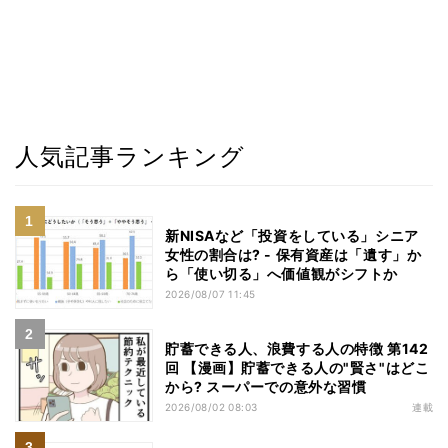
人気記事ランキング
新NISAなど「投資をしている」シニア
女性の割合は? - 保有資産は「遺す」か
ら「使い切る」へ価値観がシフトか
2026/08/07 11:45
貯蓄できる人、浪費する人の特徴 第142
回 【漫画】貯蓄できる人の"賢さ"はどこ
から? スーパーでの意外な習慣
2026/08/02 08:03
連載