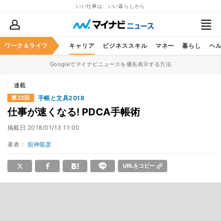
いい仕事は、いい暮らしから
ワーク＆ライフ
キャリア
ビジネススキル
マネー
暮らし
ヘ
Googleでマイナビニュースを優先表示する方法
連載
手帳と文具2018
第22回
仕事が速くなる! PDCA手帳術
掲載日
2018/01/13 11:00
著者：
舘神龍彦
URLをコピー