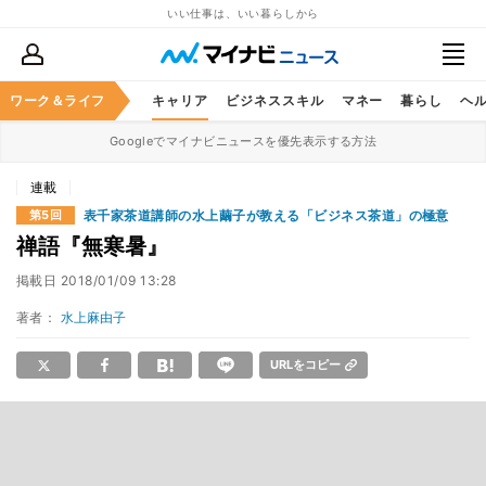
いい仕事は、いい暮らしから
ワーク＆ライフ
キャリア
ビジネススキル
マネー
暮らし
ヘ
Googleでマイナビニュースを優先表示する方法
連載
表千家茶道講師の水上繭子が教える「ビジネス茶道」の極意
第5回
禅語『無寒暑』
掲載日
2018/01/09 13:28
著者：
水上麻由子
URLをコピー