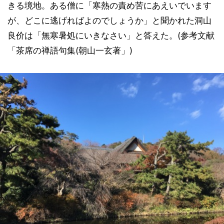
きる境地。ある僧に「寒熱の責め苦にあえいでいます
が、どこに逃げればよのでしょうか」と聞かれた洞山
良价は「無寒暑処にいきなさい」と答えた。(参考文献
「茶席の禅語句集(朝山一玄著」)