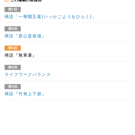
第7回
禅語「一華開五葉(いっかごようをひらく)」
第6回
禅語『直心是道場』
第5回
禅語『無寒暑』
第4回
ライフワークバランス
第3回
禅語『竹有上下節』