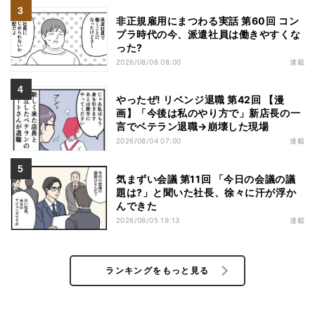
非正規雇用にまつわる実話 第60回 コン
プラ時代の今、派遣社員は働きやすくな
った?
2026/08/06 08:00
連載
やったぜ! リベンジ退職 第42回 【漫
画】「今後は私のやり方で」新店長の一
言でベテラン退職→崩壊した現場
2026/08/04 07:00
連載
気まずい会議 第11回 「今日の会議の議
題は?」と聞いた社長、徐々に汗が浮か
んできた
2026/08/05 19:13
連載
ランキングをもっと見る