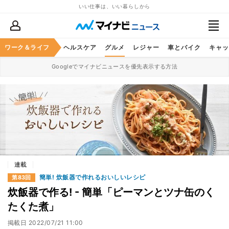
いい仕事は、いい暮らしから
ワーク＆ライフ
マネー
暮らし
ヘルスケア
グルメ
レジャー
車とバイク
キャッ
Googleでマイナビニュースを優先表示する方法
連載
簡単! 炊飯器で作れるおいしいレシピ
第83回
炊飯器で作る! - 簡単「ピーマンとツナ缶のく
たくた煮」
掲載日
2022/07/21 11:00