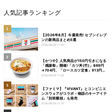
人気記事ランキング
【2026年8月】今週発売! セブンイレブ
ンの新商品まとめ5選
2026/08/05 11:52
【かつや】人気商品が150円引きになる
「感謝祭」開催!「カツ丼(竹)」869円
→704円、「ロースカツ定食」913円
→748円に - 8日間限定
2026/08/06 11:29
【ファミマ】『VIVANT』とコンビニエ
ンスウェアがコラボ - 物語のキーアイテ
ム「別班饅頭」も発売
2026/08/05 21:10