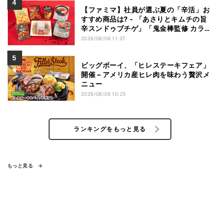
【ファミマ】社員が選ぶ夏の「辛活」お
すすめ商品は? - 「あさりとキムチの旨
辛スンドゥブチゲ」「鬼金棒監修 カラシ
ビ焼き味噌らー麺」「辛さがやみつき!
2026/08/06 11:37
ヤンニョムチキン」など
ビッグボーイ、「ヒレステーキフェア」
開催 – アメリカ産ヒレ肉を味わう贅沢メ
ニュー
2026/08/06 10:25
ランキングをもっと見る
もっと見る