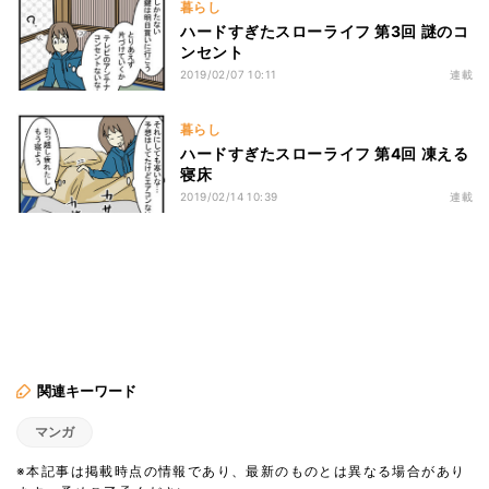
暮らし
ハードすぎたスローライフ 第3回 謎のコ
ンセント
2019/02/07 10:11
連載
暮らし
ハードすぎたスローライフ 第4回 凍える
寝床
2019/02/14 10:39
連載
関連キーワード
マンガ
※本記事は掲載時点の情報であり、最新のものとは異なる場合があり