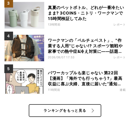
真夏のペットボトル、どれが一番冷たい
まま? 3COINS・ニトリ・ワークマンで
15時間検証してみた
13時間前
レポート
ワークマンの「ペルチェベスト」、"作
業する人用"じゃない!? スポーツ観戦や
家事での熱中症&冷え対策に――話題の
商品を徹底検証
2026/08/07 17:53
レポート
パワーカップルも楽じゃない 第22回
【漫画】「海外でも行っちゃう?」最高
収益に喜ぶ夫婦、直後に届いた“通知
書”で現実に戻された
11時間前
連載
ランキングをもっと見る