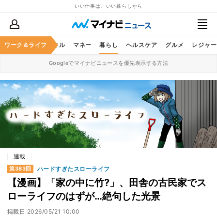
いい仕事は、いい暮らしから
ャリア
ワーク＆ライフ
ビジネススキル
マネー
暮らし
ヘルスケア
グルメ
レジャー
Googleでマイナビニュースを優先表示する方法
連載
ハードすぎたスローライフ
第383回
【漫画】「家の中に竹?」、田舎の古民家でス
ローライフのはずが…絶句した光景
掲載日
2026/05/21 10:00