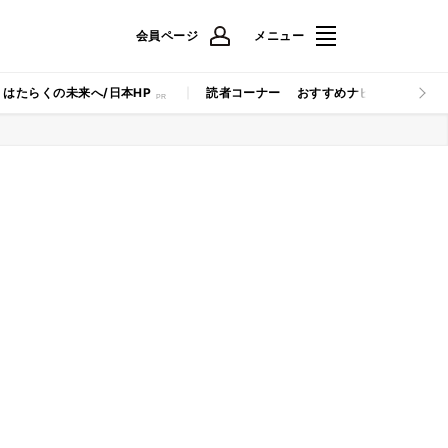
会員ページ
メニュー
はたらくの未来へ/日本HP
読者コーナー
おすすめナビ
マイナビB