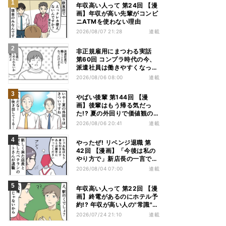
年収高い人って 第24回 【漫
画】年収が高い先輩がコンビ
ニATMを使わない理由
2026/08/07 21:28
連載
非正規雇用にまつわる実話
第60回 コンプラ時代の今、
派遣社員は働きやすくなっ
た?
2026/08/06 08:00
連載
やばい後輩 第144回 【漫
画】後輩はもう帰る気だっ
た!? 夏の外回りで価値観の
違いを実感
2026/08/06 20:41
連載
やったぜ! リベンジ退職 第
42回 【漫画】「今後は私の
やり方で」新店長の一言でベ
テラン退職→崩壊した現場
2026/08/04 07:00
連載
年収高い人って 第22回 【漫
画】終電があるのにホテル予
約!? 年収が高い人の"常識"に
驚かされた夜
2026/07/24 21:10
連載