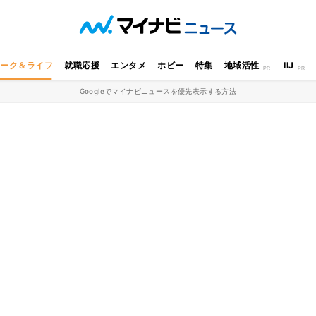
ワーク＆ライフ
就職応援
エンタメ
ホビー
特集
地域活性
IIJ
Googleでマイナビニュースを優先表示する方法