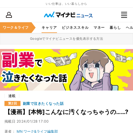
いい仕事は、いい暮らしから
ワーク＆ライフ
キャリア
ビジネススキル
マネー
暮らし
ヘ
Googleでマイナビニュースを優先表示する方法
連載
副業で泣きたくなった話
第2回
【漫画】[本怖]こんなに汚くなっちゃうの……?
掲載日
2024/01/28 17:00
著者：
MN ワーク&ライフ編集部