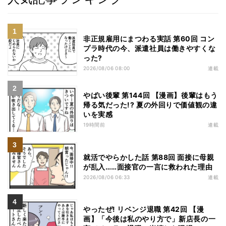
非正規雇用にまつわる実話 第60回 コン
プラ時代の今、派遣社員は働きやすくな
った?
2026/08/06 08:00
連載
やばい後輩 第144回 【漫画】後輩はもう
帰る気だった!? 夏の外回りで価値観の違
いを実感
19時間前
連載
就活でやらかした話 第88回 面接に母親
が乱入……面接官の一言に救われた理由
2026/08/06 06:33
連載
やったぜ! リベンジ退職 第42回 【漫
画】「今後は私のやり方で」新店長の一