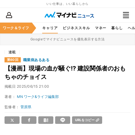
いい仕事は、いい暮らしから
ワーク＆ライフ
キャリア
ビジネススキル
マネー
暮らし
ヘ
Googleでマイナビニュースを優先表示する方法
連載
職業病あるある
第60回
【漫画】現場の血が騒ぐ!? 建設関係者のおも
ちゃのチョイス
掲載日
2025/06/15 21:00
著者：
MN ワーク&ライフ編集部
監修者：
菅原県
URLをコピー