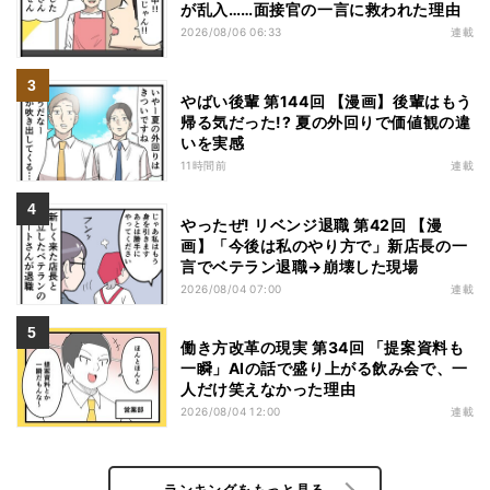
が乱入……面接官の一言に救われた理由
2026/08/06 06:33
連載
やばい後輩 第144回 【漫画】後輩はもう
帰る気だった!? 夏の外回りで価値観の違
いを実感
11時間前
連載
やったぜ! リベンジ退職 第42回 【漫
画】「今後は私のやり方で」新店長の一
言でベテラン退職→崩壊した現場
2026/08/04 07:00
連載
働き方改革の現実 第34回 「提案資料も
一瞬」AIの話で盛り上がる飲み会で、一
人だけ笑えなかった理由
2026/08/04 12:00
連載
ランキングをもっと見る