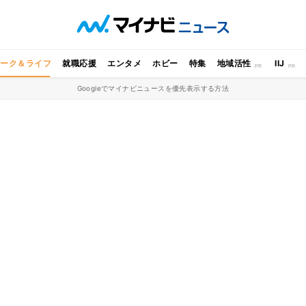
ワーク＆ライフ
就職応援
エンタメ
ホビー
特集
地域活性
IIJ
Googleでマイナビニュースを優先表示する方法