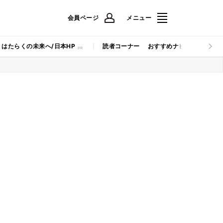
会員ページ
メニュー
はたらくの未来へ/日本HP
読者コーナー
おすすめナビ
マイナビB