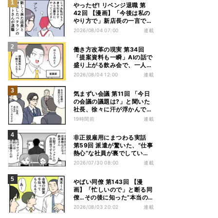
やったぜ! リベンジ退職 第
42回 【漫画】「今後は私の
やり方で」新店長の一言でベ
テラン退職→崩壊した現場
2026/08/04 07:00
連載
働き方改革の現実 第34回
「提案資料も一瞬」AIの話で
盛り上がる飲み会で、一人だ
け笑えなかった理由
2026/08/04 12:00
連載
気まずい会議 第11回 「今日
の会議の議題は?」と聞いた
社長、徐々に汗が浮かんでき
た
19時間前
連載
非正規雇用にまつわる実話
第59回 派遣が驚いた、“仕事
熱心”な社員が裏でしていた
別の業務
2026/07/30 08:00
連載
やばい同僚 第143回 【漫
画】「忙しいので」と断る同
僚…その後に知った“本当の
理由”とは?
2026/08/03 20:02
連載