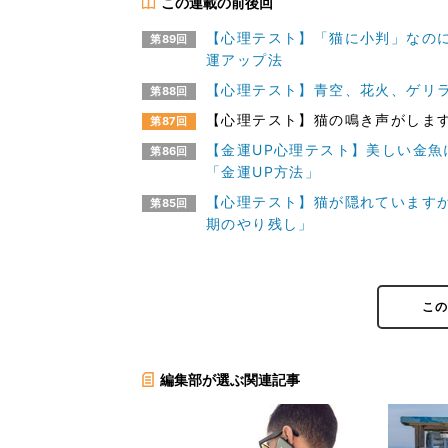
この連載の前後回
【心理テスト】「猫に小判」なのに
第89回
運アップ法
【心理テスト】青空、花火、ゲリラ
第88回
【心理テスト】猫の鳴き声がします
第87回
【金運UP心理テスト】美しい金魚
第86回
「金運UP方法」
【心理テスト】猫が隠れていますが
第85回
期のやり残し」
こ
編集部が選ぶ関連記事