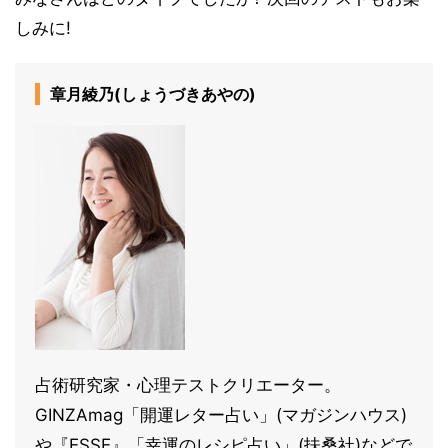
しみに!
章月綾乃(しょうづきあやの)
占術研究家・心理テストクリエーター。
GINZAmag「開運レター占い」(マガジンハウス)
や『ESSE』「幸運のレシピ占い」(扶桑社)などで