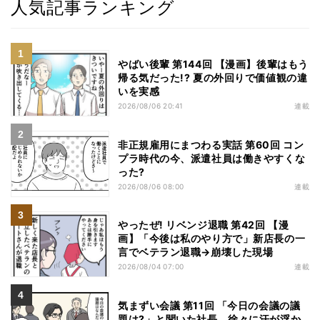
人気記事ランキング
やばい後輩 第144回 【漫画】後輩はもう
帰る気だった!? 夏の外回りで価値観の違
いを実感
2026/08/06 20:41
連載
非正規雇用にまつわる実話 第60回 コン
プラ時代の今、派遣社員は働きやすくな
った?
2026/08/06 08:00
連載
やったぜ! リベンジ退職 第42回 【漫
画】「今後は私のやり方で」新店長の一
言でベテラン退職→崩壊した現場
2026/08/04 07:00
連載
気まずい会議 第11回 「今日の会議の議
題は?」と聞いた社長、徐々に汗が浮か