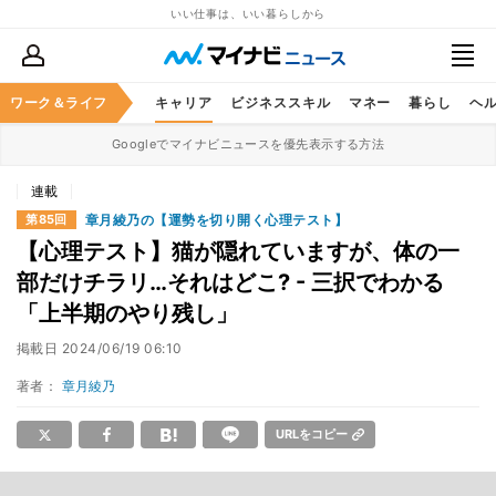
いい仕事は、いい暮らしから
ワーク＆ライフ
キャリア
ビジネススキル
マネー
暮らし
ヘ
Googleでマイナビニュースを優先表示する方法
連載
章月綾乃の【運勢を切り開く心理テスト】
第85回
【心理テスト】猫が隠れていますが、体の一
部だけチラリ…それはどこ? - 三択でわかる
「上半期のやり残し」
掲載日
2024/06/19 06:10
著者：
章月綾乃
URLをコピー