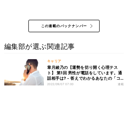
この連載のバックナンバー
編集部が選ぶ関連記事
キャリア
章月綾乃の【運勢を切り開く心理テス
ト】 第1回 男性が電話をしています。通
話相手は? - 答えでわかるあなたの「コ
ミュニケーション能力」#心理テスト
2022/09/07 07:00
連載