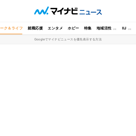
ワーク＆ライフ
就職応援
エンタメ
ホビー
特集
地域活性
IIJ
Googleでマイナビニュースを優先表示する方法