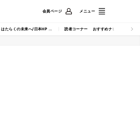
会員ページ
メニュー
はたらくの未来へ/日本HP
読者コーナー
おすすめナビ
マイナビB