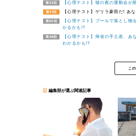
【心理テスト】猫の夜の運動会が開催
第52回
【心理テスト】ゲリラ豪雨だ! あな
第51回
【心理テスト】プールで落とし物を
第50回
かるかも!?
【心理テスト】帰省の手土産、あな
第49回
わかるかも!?
こ
編集部が選ぶ関連記事