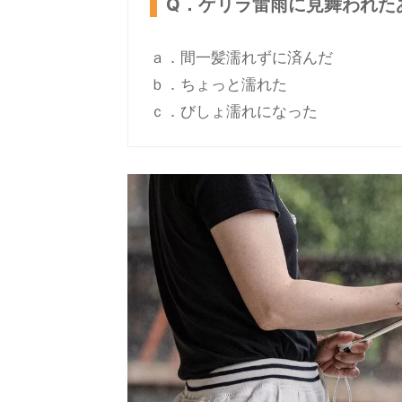
Q．ゲリラ雷雨に見舞われた
ａ．間一髪濡れずに済んだ
ｂ．ちょっと濡れた
ｃ．びしょ濡れになった