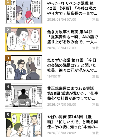
やったぜ! リベンジ退職 第
42回 【漫画】「今後は私の
やり方で」新店長の一言でベ
テラン退職→崩壊した現場
2026/08/04 07:00
連載
働き方改革の現実 第34回
「提案資料も一瞬」AIの話で
盛り上がる飲み会で、一人だ
け笑えなかった理由
2026/08/04 12:00
連載
気まずい会議 第11回 「今日
の会議の議題は?」と聞いた
社長、徐々に汗が浮かんでき
た
19時間前
連載
非正規雇用にまつわる実話
第59回 派遣が驚いた、“仕事
熱心”な社員が裏でしていた
別の業務
2026/07/30 08:00
連載
やばい同僚 第143回 【漫
画】「忙しいので」と断る同
僚…その後に知った“本当の
理由”とは?
2026/08/03 20:02
連載