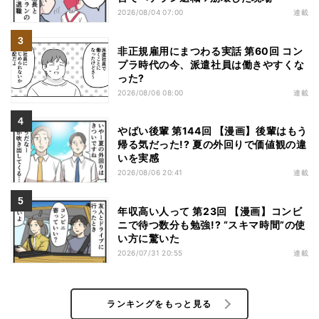
2026/08/04 07:00
連載
非正規雇用にまつわる実話 第60回 コン
プラ時代の今、派遣社員は働きやすくな
った?
2026/08/06 08:00
連載
やばい後輩 第144回 【漫画】後輩はもう
帰る気だった!? 夏の外回りで価値観の違
いを実感
2026/08/06 20:41
連載
年収高い人って 第23回 【漫画】コンビ
ニで待つ数分も勉強!? “スキマ時間”の使
い方に驚いた
2026/07/31 20:55
連載
ランキングをもっと見る