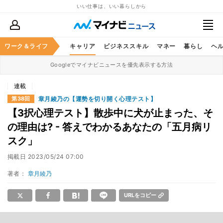
いい仕事は、いい暮らしから
ワーク＆ライフ
キャリア
ビジネススキル
マネー
暮らし
ヘ
Googleでマイナビニュースを優先表示する方法
連載
章月綾乃の【運勢を切り開く心理テスト】
第38回
【3択心理テスト】散歩中に犬が止まった、そ
の理由は? - 答えでわかるあなたの「五月病リ
スク」
掲載日
2023/05/24 07:00
著者：
章月綾乃
URLをコピー