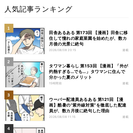
人気記事ランキング
田舎あるある 第173回 【漫画】田舎に移
住して憧れの家庭菜園を始めたが、数カ
月後の光景に絶句
2026/08/08 20:15
連載
タワマン暮らし 第153回 【漫画】「外が
灼熱すぎる…でも…」タワマンに住んで
分かった夏のメリット
15時間前
連載
ウーバー配達員あるある 第121回 【漫
画】酷暑の“紫外線対策”を徹底した配達
員が、数カ月後に絶句した理由
2026/08/08 11:15
連載