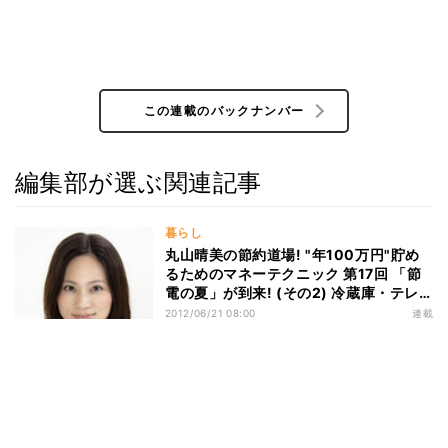
この連載のバックナンバー
編集部が選ぶ関連記事
暮らし
丸山晴美の節約道場! "年100万円"貯め
るためのマネーテクニック 第17回 「節
電の夏」が到来! (その2) 冷蔵庫・テレ
ビ・照明の効率的な使用法は?
2012/06/21 08:00
連載