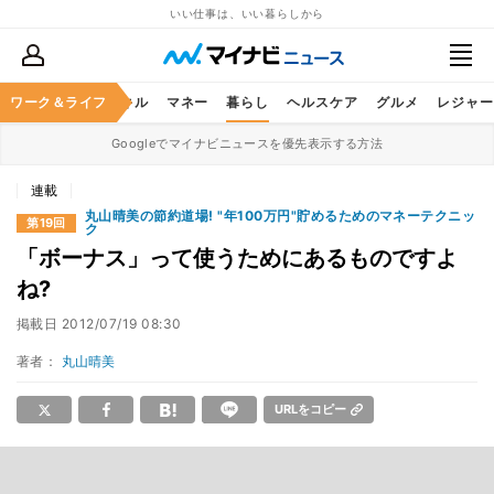
いい仕事は、いい暮らしから
ャリア
ワーク＆ライフ
ビジネススキル
マネー
暮らし
ヘルスケア
グルメ
レジャー
Googleでマイナビニュースを優先表示する方法
連載
丸山晴美の節約道場! "年100万円"貯めるためのマネーテクニッ
第19回
ク
「ボーナス」って使うためにあるものですよ
ね?
掲載日
2012/07/19 08:30
著者：
丸山晴美
URLをコピー