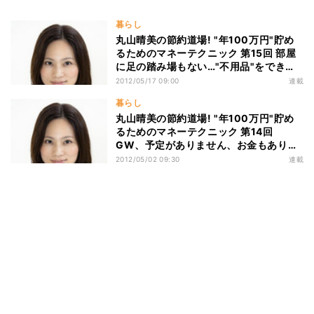
暮らし
丸山晴美の節約道場! "年100万円"貯め
るためのマネーテクニック 第15回 部屋
に足の踏み場もない…"不用品"をできる
だけお金をかけずに処分するには?
2012/05/17 09:00
連載
暮らし
丸山晴美の節約道場! "年100万円"貯め
るためのマネーテクニック 第14回
GW、予定がありません、お金もありま
せん、出かけたくありません
2012/05/02 09:30
連載