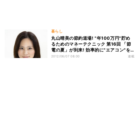
暮らし
丸山晴美の節約道場! "年100万円"貯め
るためのマネーテクニック 第16回 「節
電の夏」が到来! 効率的に"エアコン"を
使うポイントは?
2012/06/07 08:00
連載