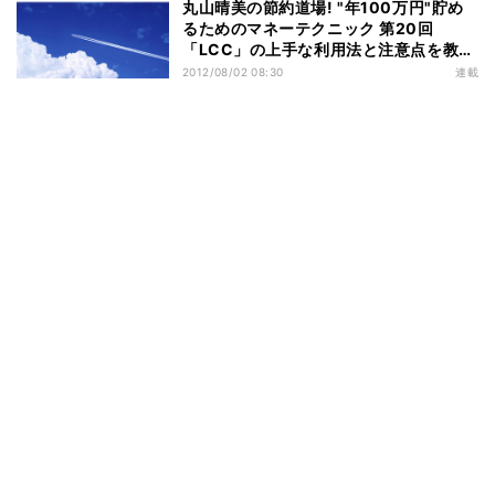
丸山晴美の節約道場! "年100万円"貯め
るためのマネーテクニック 第20回
「LCC」の上手な利用法と注意点を教え
てください!!
2012/08/02 08:30
連載