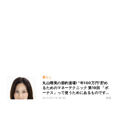
暮らし
丸山晴美の節約道場! "年100万円"貯め
るためのマネーテクニック 第19回 「ボ
ーナス」って使うためにあるものですよ
ね?
2012/07/19 08:30
連載