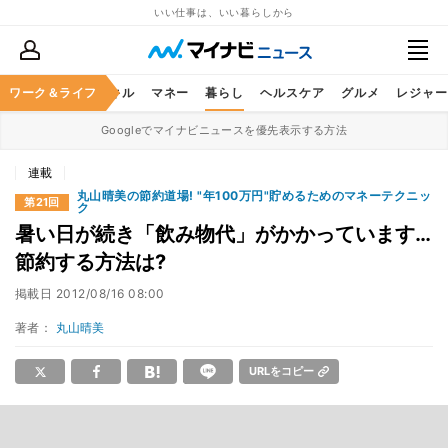
いい仕事は、いい暮らしから
ャリア
ワーク＆ライフ
ビジネススキル
マネー
暮らし
ヘルスケア
グルメ
レジャー
Googleでマイナビニュースを優先表示する方法
連載
丸山晴美の節約道場! "年100万円"貯めるためのマネーテクニッ
第21回
ク
暑い日が続き「飲み物代」がかかっています…
節約する方法は?
掲載日
2012/08/16 08:00
著者：
丸山晴美
URLをコピー