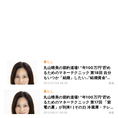
暮らし
丸山晴美の節約道場! "年100万円"貯め
るためのマネーテクニック 第18回 自分
もいつか「結婚」したい…"結婚資金"の
目安とその貯蓄方法を教えて!
2012/07/05 08:00
連載
暮らし
丸山晴美の節約道場! "年100万円"貯め
るためのマネーテクニック 第17回 「節
電の夏」が到来! (その2) 冷蔵庫・テレ
ビ・照明の効率的な使用法は?
2012/06/21 08:00
連載