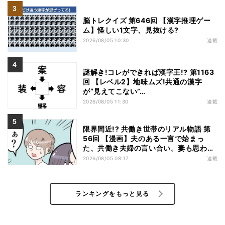
脳トレクイズ 第646回 【漢字推理ゲー
ム】怪しい1文字、見抜ける?
2026/08/05 10:30
連載
謎解き!コレができれば漢字王!? 第1163
回 【レベル2】地味ムズ!共通の漢字
が“見えてこない”…
2026/08/05 11:30
連載
限界間近!? 共働き世帯のリアル物語 第
56回 【漫画】夫のある一言で始まっ
た、共働き夫婦の言い合い。妻も思わ
ず…
2026/08/05 08:17
連載
ランキングをもっと見る