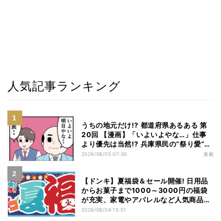
人気記事ランキング
うちの地元だけ!? 都道府県あるある 第
20回 【漫画】「いよいよやな…」仕事
より優先は当然!? 兵庫県民の“祭り愛”が
熱すぎた
2026/08/05 07:00
連載
【ドンキ】夏福袋＆セール開催! 日用品
からお菓子まで1000～3000円の福袋
が充実、家電やアパレルなど人気商品も
特価
2026/08/04 15:51