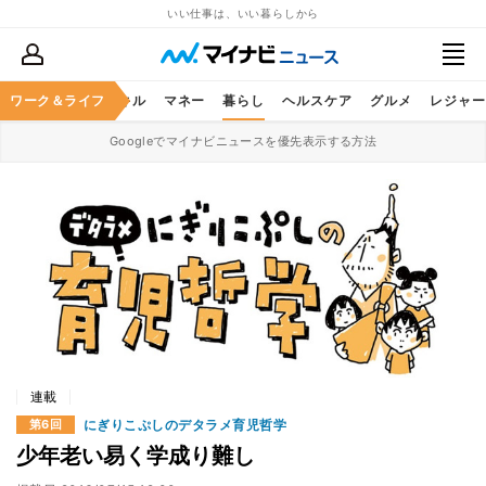
いい仕事は、いい暮らしから
ャリア
ワーク＆ライフ
ビジネススキル
マネー
暮らし
ヘルスケア
グルメ
レジャー
Googleでマイナビニュースを優先表示する方法
連載
にぎりこぷしのデタラメ育児哲学
第6回
少年老い易く学成り難し