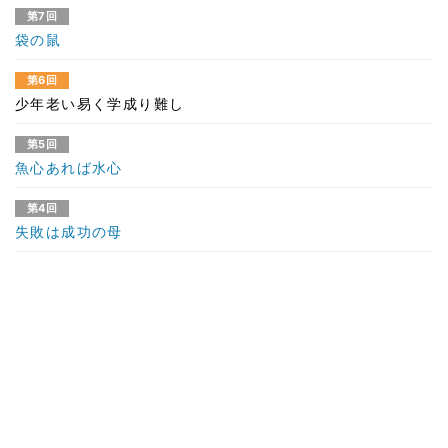
第7回
袋の鼠
第6回
少年老い易く学成り難し
第5回
魚心あれば水心
第4回
失敗は成功の母