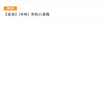
第1回
【漫画】[本怖] 突然の退職