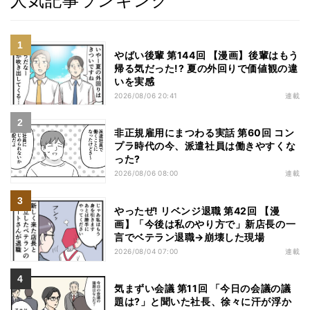
人気記事ランキング
やばい後輩 第144回 【漫画】後輩はもう
帰る気だった!? 夏の外回りで価値観の違
いを実感
2026/08/06 20:41
連載
非正規雇用にまつわる実話 第60回 コン
プラ時代の今、派遣社員は働きやすくな
った?
2026/08/06 08:00
連載
やったぜ! リベンジ退職 第42回 【漫
画】「今後は私のやり方で」新店長の一
言でベテラン退職→崩壊した現場
2026/08/04 07:00
連載
気まずい会議 第11回 「今日の会議の議
題は?」と聞いた社長、徐々に汗が浮か