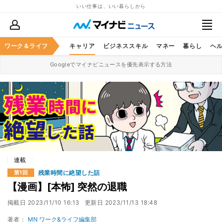
いい仕事は、いい暮らしから
ワーク＆ライフ
キャリア
ビジネススキル
マネー
暮らし
ヘ
Googleでマイナビニュースを優先表示する方法
連載
残業時間に絶望した話
第1回
【漫画】[本怖] 突然の退職
掲載日
2023/11/10 16:13
更新日
2023/11/13 18:48
著者：
MN ワーク&ライフ編集部