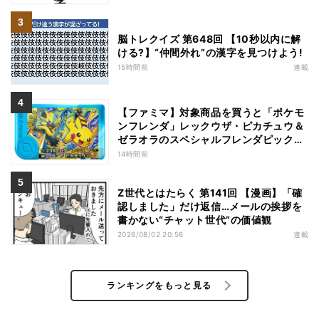
脳トレクイズ 第648回 【10秒以内に解
ける?】“仲間外れ”の漢字を見つけよう!
15時間前
連載
【ファミマ】対象商品を買うと「ポケモ
ンフレンダ」レックウザ・ピカチュウ＆
ゼラオラのスペシャルフレンダピックが
もらえるキャンペーン
14時間前
Z世代とはたらく 第141回 【漫画】「確
認しました」だけ返信…メールの挨拶を
書かない“チャット世代”の価値観
2026/08/02 20:56
連載
ランキングをもっと見る