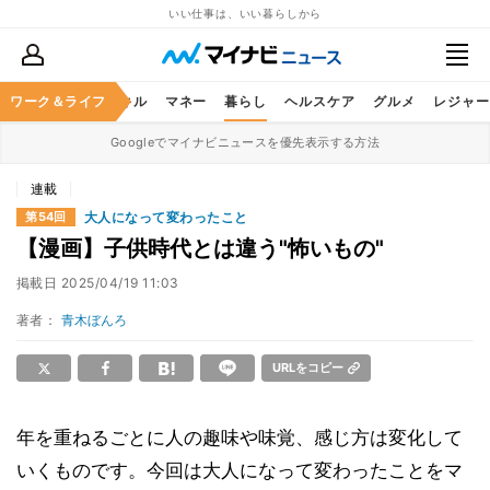
いい仕事は、いい暮らしから
ャリア
ワーク＆ライフ
ビジネススキル
マネー
暮らし
ヘルスケア
グルメ
レジャー
Googleでマイナビニュースを優先表示する方法
連載
大人になって変わったこと
第54回
【漫画】子供時代とは違う"怖いもの"
掲載日
2025/04/19 11:03
著者：
青木ぼんろ
URLをコピー
年を重ねるごとに人の趣味や味覚、感じ方は変化して
いくものです。今回は大人になって変わったことをマ