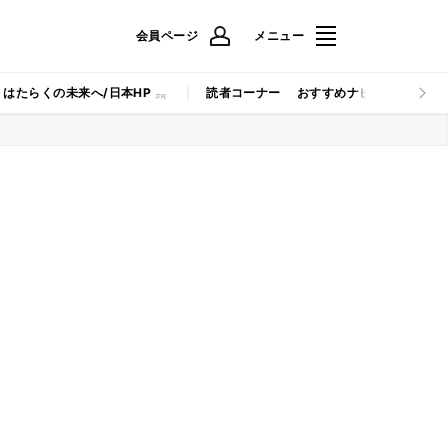
会員ページ
メニュー
はたらくの未来へ/日本HP
読者コーナー
おすすめナビ
マイナビB