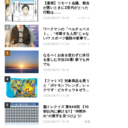
【漫画】リモート会議、都合
が悪いときにZ世代がとった
行動は......
2026/08/07 16:03
レポート
ワークマンの「ペルチェベス
ト」、"作業する人用"じゃな
い!? スポーツ観戦や家事で
の熱中症&冷え対策に――話
2026/08/07 17:53
レポート
題の商品を徹底検証
なるべくお金を使わずに休日
を楽しむ方法20選! 家でも外
でも
2026/08/07 16:10
【ファミマ】対象商品を買う
と「ポケモンフレンダ」レッ
クウザ・ピカチュウ＆ゼラオ
ラのスペシャルフレンダピッ
2026/08/07 11:29
クがもらえるキャンペーン
脳トレクイズ 第648回 【10
秒以内に解ける?】“仲間外
れ”の漢字を見つけよう!
2026/08/07 10:30
連載