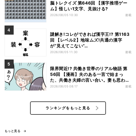
脳トレクイズ 第646回 【漢字推理ゲー
ム】怪しい1文字、見抜ける?
2026/08/05 10:30
連載
謎解き!コレができれば漢字王!? 第1163
回 【レベル2】地味ムズ!共通の漢字
が“見えてこない”…
2026/08/05 11:30
連載
限界間近!? 共働き世帯のリアル物語 第
56回 【漫画】夫のある一言で始まっ
た、共働き夫婦の言い合い。妻も思わ
ず…
2026/08/05 08:17
連載
ランキングをもっと見る
もっと見る