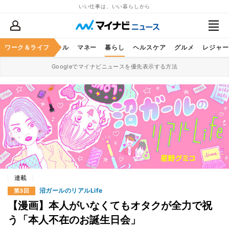
いい仕事は、いい暮らしから
ャリア
ワーク＆ライフ
ビジネススキル
マネー
暮らし
ヘルスケア
グルメ
レジャー
Googleでマイナビニュースを優先表示する方法
連載
沼ガールのリアルLife
第3回
【漫画】本人がいなくてもオタクが全力で祝
う「本人不在のお誕生日会」