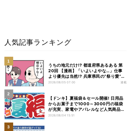
人気記事ランキング
うちの地元だけ!? 都道府県あるある 第
20回 【漫画】「いよいよやな…」仕事
より優先は当然!? 兵庫県民の“祭り愛”が
熱すぎた
2026/08/05 07:00
連載
【ドンキ】夏福袋＆セール開催! 日用品
からお菓子まで1000～3000円の福袋
が充実、家電やアパレルなど人気商品も
特価
2026/08/04 15:51