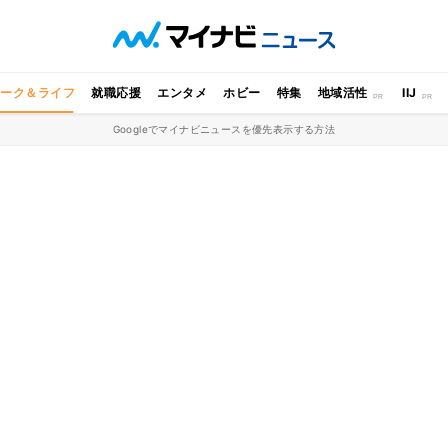
ワーク＆ライフ
就職応援
エンタメ
ホビー
特集
地域活性
IIJ
Googleでマイナビニュースを優先表示する方法