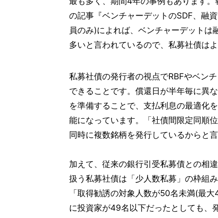
最も多く、期間4年の事例もあります。報道
の記事『ベンチャーデットのSDF、融資
員のみ)によれば、ベンチャーデットは
多いと言われているので、私募社債はよ
私募社債の発行者の視点でRBFやベン
できることです。償還日が半年毎に異なる
を準備することで、支払利息の最適化を
能になっています。「社債間限定同順位
同時に複数銘柄を発行しているからと言
加えて、従来の銀行引受私募債との相違点
扱う私募社債は「少人数私募」の枠組み
「取得勧誘の対象人数が50名未満(最大
に投資家が49名以下だったとしても、