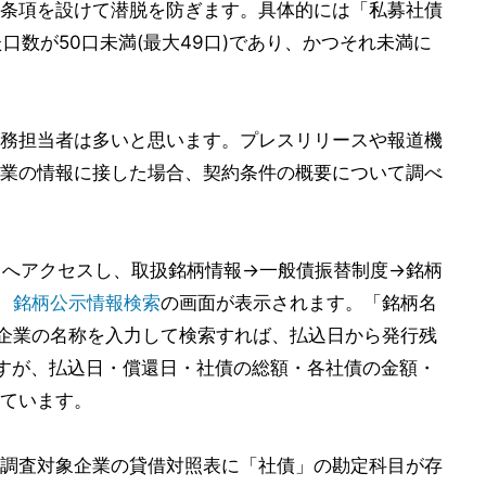
条項を設けて潜脱を防ぎます。具体的には「私募社債
た口数が50口未満(最大49口)であり、かつそれ未満に
務担当者は多いと思います。プレスリリースや報道機
業の情報に接した場合、契約条件の概要について調べ
トへアクセスし、取扱銘柄情報→一般債振替制度→銘柄
、
銘柄公示情報検索
の画面が表示されます。「銘柄名
い企業の名称を入力して検索すれば、払込日から発行残
すが、払込日・償還日・社債の総額・各社債の金額・
ています。
調査対象企業の貸借対照表に「社債」の勘定科目が存