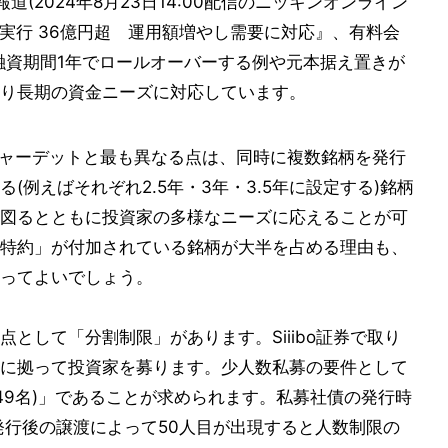
(2024年8月23日14:00配信のニッキンオンライン
実行 36億円超 運用額増やし需要に対応』、有料会
融資期間1年でロールオーバーする例や元本据え置きが
り長期の資金ニーズに対応しています。
チャーデットと最も異なる点は、同時に複数銘柄を発行
(例えばそれぞれ2.5年・3年・3.5年に設定する)銘柄
図るとともに投資家の多様なニーズに応えることが可
特約」が付加されている銘柄が大半を占める理由も、
ってよいでしょう。
として「分割制限」があります。Siiibo証券で取り
に拠って投資家を募ります。少人数私募の要件として
49名)」であることが求められます。私募社債の発行時
発行後の譲渡によって50人目が出現すると人数制限の