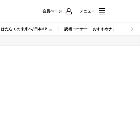
会員ページ
メニュー
はたらくの未来へ/日本HP
読者コーナー
おすすめナビ
マイナビB