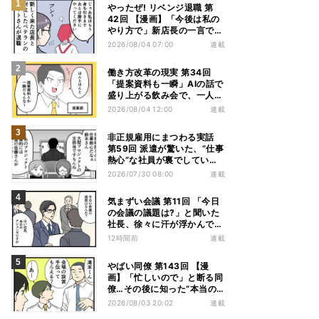
やったぜ! リベンジ退職 第
42回 【漫画】「今後は私の
やり方で」新店長の一言でベ
テラン退職→崩壊した現場
2026/08/04 07:00
連載
働き方改革の現実 第34回
「提案資料も一瞬」AIの話で
盛り上がる飲み会で、一人だ
け笑えなかった理由
2026/08/04 12:00
連載
非正規雇用にまつわる実話
第59回 派遣が驚いた、“仕事
熱心”な社員が裏でしていた
別の業務
2026/07/30 08:00
連載
気まずい会議 第11回 「今日
の会議の議題は?」と聞いた
社長、徐々に汗が浮かんでき
た
12時間前
連載
やばい同僚 第143回 【漫
画】「忙しいので」と断る同
僚…その後に知った“本当の
理由”とは?
2026/08/03 20:02
連載