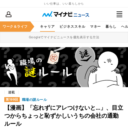
いい仕事は、いい暮らしから
ワーク＆ライフ
キャリア
ビジネススキル
マネー
暮らし
ヘ
Googleでマイナビニュースを優先表示する方法
連載
職場の謎ルール
第199回
【漫画】「忘れずにアレつけないと…」、目立
つからちょっと恥ずかしいうちの会社の通勤
ルール