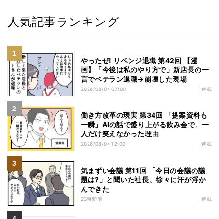
人気記事ランキング
やったぜ! リベンジ退職 第42回 【漫
画】「今後は私のやり方で」新店長の一
言でベテラン退職→崩壊した現場
2026/08/04 07:00
連載
働き方改革の現実 第34回 「提案資料も
一瞬」AIの話で盛り上がる飲み会で、一
人だけ笑えなかった理由
2026/08/04 12:00
連載
気まずい会議 第11回 「今日の会議の議
題は?」と聞いた社長、徐々に汗が浮か
んできた
23時間前
連載