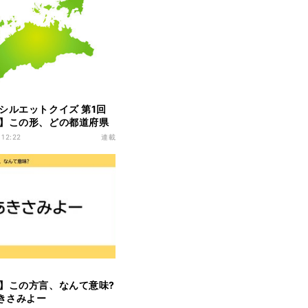
シルエットクイズ 第1回
】この形、どの都道府県
ますか?
 12:22
連載
】この方言、なんて意味?
あきさみよー