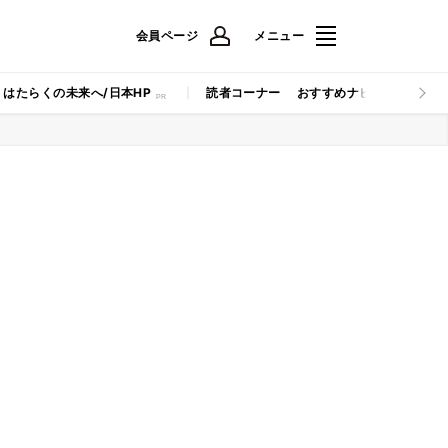
会員ページ
メニュー
はたらくの未来へ/日本HP
読者コーナー
おすすめナビ
マイナビB