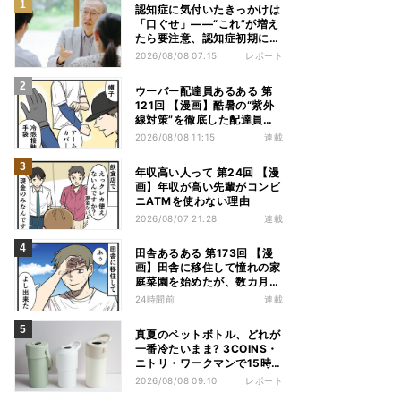
認知症に気付いたきっかけは
「口ぐせ」――“これ”が増え
たら要注意、認知症初期に見
られる「会話の特徴」とは
2026/08/08 07:15
レポート
ウーバー配達員あるある 第
121回 【漫画】酷暑の“紫外
線対策”を徹底した配達員
が、数カ月後に絶句した理由
2026/08/08 11:15
連載
年収高い人って 第24回 【漫
画】年収が高い先輩がコンビ
ニATMを使わない理由
2026/08/07 21:28
連載
田舎あるある 第173回 【漫
画】田舎に移住して憧れの家
庭菜園を始めたが、数カ月後
の光景に絶句
24時間前
連載
真夏のペットボトル、どれが
一番冷たいまま? 3COINS・
ニトリ・ワークマンで15時間
検証してみた
2026/08/08 09:10
レポート