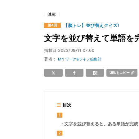
連載
【脳トレ】並び替えクイズ!
第4回
文字を並び替えて単語を
掲載日
2022/08/11 07:00
著者：
MN ワーク&ライフ編集部
URLをコピー
目次
1
文字を並び替えると、ある単語が完成
2