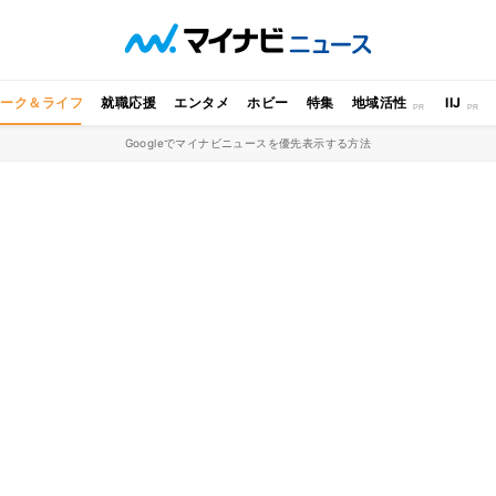
ワーク＆ライフ
就職応援
エンタメ
ホビー
特集
地域活性
IIJ
Googleでマイナビニュースを優先表示する方法