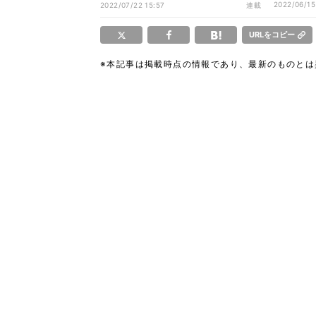
女 - 2枚目の写真で消えたものと
2022/06/15
2022/07/22 15:57
連載
は…!?
URLをコピー
※本記事は掲載時点の情報であり、最新のものと