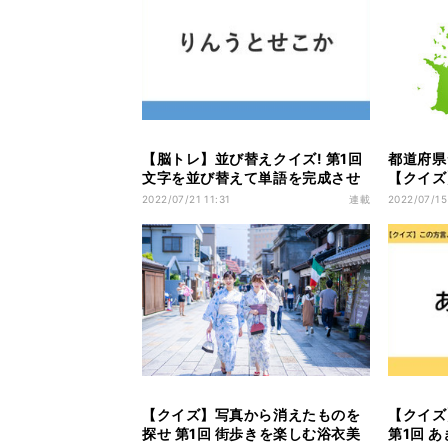
【脳トレ】並び替えクイズ! 第1回
都道府県
文字を並び替えて単語を完成させ
【クイズ
よう
かわかり
2022/07/21 11:31
連載
2022/07/15
【クイズ】写真から消えたものを
【クイズ
探せ 第1回 街歩きを楽しむ浴衣美
第1回 