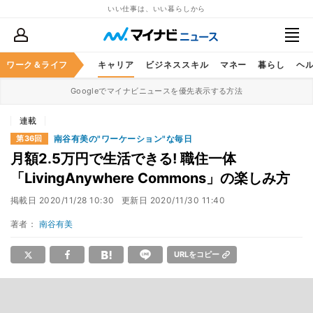
いい仕事は、いい暮らしから
ワーク＆ライフ
キャリア
ビジネススキル
マネー
暮らし
ヘ
Googleでマイナビニュースを優先表示する方法
連載
南谷有美の"ワーケーション"な毎日
第36回
月額2.5万円で生活できる! 職住一体
「LivingAnywhere Commons」の楽しみ方
掲載日
2020/11/28 10:30
更新日
2020/11/30 11:40
著者：
南谷有美
URLをコピー