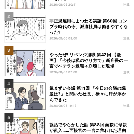
2026/08/06 20:41
連載
非正規雇用にまつわる実話 第60回 コン
プラ時代の今、派遣社員は働きやすくな
った?
2026/08/06 08:00
連載
やったぜ! リベンジ退職 第42回 【漫
画】「今後は私のやり方で」新店長の一
言でベテラン退職→崩壊した現場
2026/08/04 07:00
連載
気まずい会議 第11回 「今日の会議の議
題は?」と聞いた社長、徐々に汗が浮か
んできた
2026/08/05 19:13
連載
就活でやらかした話 第88回 面接に母親
が乱入……面接官の一言に救われた理由