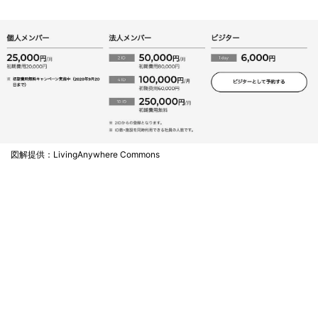
図解提供：LivingAnywhere Commons