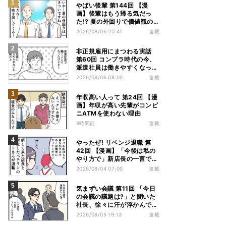
やばい後輩 第144回 【漫
画】後輩はもう帰る気だっ
た!? 夏の外回りで価値観の
違いを実感
2026/08/06 20:41
連載
非正規雇用にまつわる実話
第60回 コンプラ時代の今、
派遣社員は働きやすくなっ
た?
2026/08/06 08:00
連載
年収高い人って 第24回 【漫
画】年収が高い先輩がコンビ
ニATMを使わない理由
9時間前
連載
やったぜ! リベンジ退職 第
42回 【漫画】「今後は私の
やり方で」新店長の一言でベ
テラン退職→崩壊した現場
2026/08/04 07:00
連載
気まずい会議 第11回 「今日
の会議の議題は?」と聞いた
社長、徐々に汗が浮かんでき
た
2026/08/05 19:13
連載