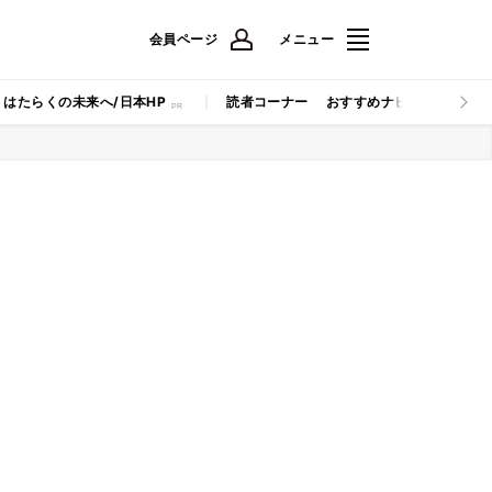
会員ページ
メニュー
はたらくの未来へ/日本HP
読者コーナー
おすすめナビ
マイナビB