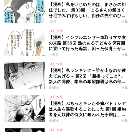
【漫画】私をいじめたのは、まさかの担
任でした。 第33回 「まるさんの髪はく
せ毛でみすぼらしい」担任の先生のひど
い言葉にショックを受けるかと思いき
4分前
連載
や!?
コミック
【漫画】インフルエンサー気取りママ友
の末路 第35回 熱のある子どもを保育園
に置いて行った母親。困った保育士が職
場に電話してみると…?
44分前
連載
コミック
【漫画】私ランキング～誰が上なのか教
えてあげる～ 第2回 「腰掛ってこと?」
新人の同僚、本当の希望部署は私の部署
じゃなくて…
1時間前
連載
コミック
【漫画】ぷちっとキレた令嬢パトリシア
は人生を謳歌することにした 第1回 婚約
者を元奴隷の侍女に奪われた令嬢は、ぷ
ちっとキレて…
1時間前
連載
コミック