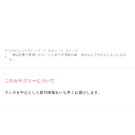
マイナビニューストップ
ホビー
コミック
「俺は仕事で夜遅いから」いじめで不登校の娘、夫はなんでそんなに人ごとなの
よ…
このカテゴリーについて
マンガを中心とした新刊情報をいち早くお届けします。