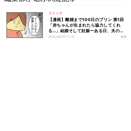
コミック
【漫画】離婚まで100日のプリン 第1回
「赤ちゃんが生まれたら協力してくれ
る…」結婚そして妊娠ーある日、夫の本
性が見えた
2025/06/02 11:10
連載