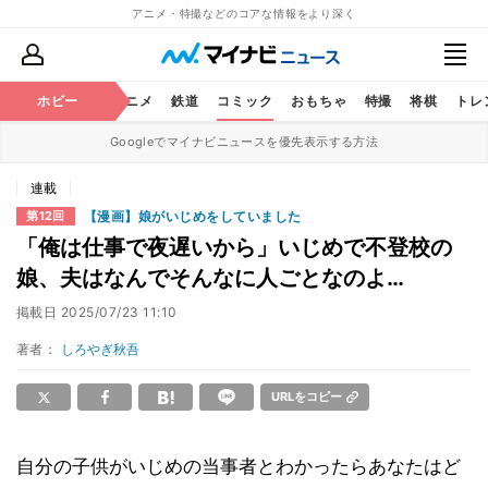
アニメ・特撮などのコアな情報をより深く
ホビー
アニメ
鉄道
コミック
おもちゃ
特撮
将棋
トレ
Googleでマイナビニュースを優先表示する方法
連載
【漫画】娘がいじめをしていました
第12回
「俺は仕事で夜遅いから」いじめで不登校の
娘、夫はなんでそんなに人ごとなのよ…
掲載日
2025/07/23 11:10
著者：
しろやぎ秋吾
URLをコピー
自分の子供がいじめの当事者とわかったらあなたはど