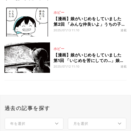
ホビー
【漫画】娘がいじめをしていました
第2回 「みんな仲良いよ」うちの子に
限って、いじめにかかわるなんてある
2025/07/13 11:10
連載
わけない
ホビー
【漫画】娘がいじめをしていました
第1回 「いじめを苦にしての…」娘が
いじめをしていました - プロローグ
2025/07/12 11:10
連載
過去の記事を探す