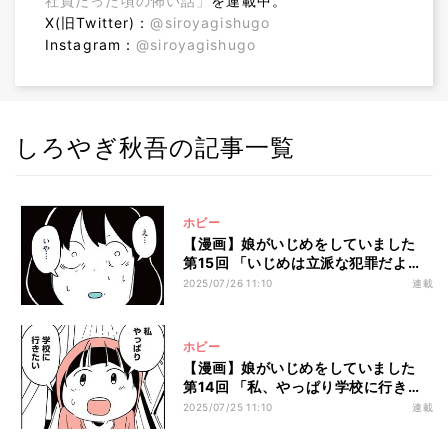
社員だった頃の怖い話」
を連載中。
X(旧Twitter)：
@siroyagishugo
Instagram：
@siroyagishugo
しろやぎ秋吾の記事一覧
ホビー
【漫画】娘がいじめをしていました
第15回 「いじめは立派な犯罪だよ」
そうだよ、謝って済む話じゃないない
2025/07/26 11:10
連載
んだよ
ホビー
【漫画】娘がいじめをしていました
第14回 「私、やっぱり学校に行きた
い」不登校になった娘、私が思うより
2025/07/25 11:10
連載
ずっと強いと思ったら…