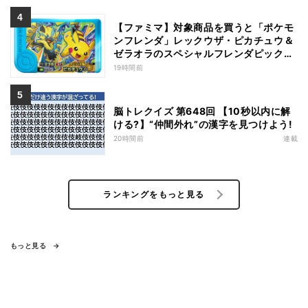
【ファミマ】対象商品を買うと「ポケモ
ンフレンダ」レックウザ・ピカチュウ＆
ゼラオラのスペシャルフレンダピックが
もらえるキャンペーン
19時間前
脳トレクイズ 第648回 【10秒以内に解
ける?】“仲間外れ”の漢字を見つけよう!
20時間前
連載
ランキングをもっと見る
もっと見る