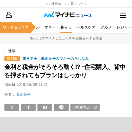
いい仕事は、いい暮らしから
ャリア
ワーク＆ライフ
ビジネススキル
マネー
暮らし
ヘルスケア
グルメ
レジャー
Googleでマイナビニュースを優先表示する方法
連載
働き男子、働き女子のマネーのたしなみ
第21回
金利と税金がそろそろ動く!? -住宅購入、背中
を押されてもプランはしっかり
掲載日
2018/08/09 18:21
著者：
鈴木暁子
URLをコピー