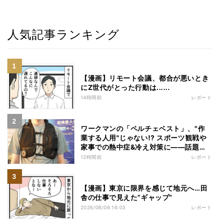
人気記事ランキング
【漫画】リモート会議、都合が悪いとき
にZ世代がとった行動は......
14時間前
レポート
ワークマンの「ペルチェベスト」、"作
業する人用"じゃない!? スポーツ観戦や
家事での熱中症&冷え対策に――話題の
商品を徹底検証
12時間前
レポート
【漫画】東京に限界を感じて地元へ…田
舎の仕事で見えた“ギャップ”
2026/08/06 16:03
レポート