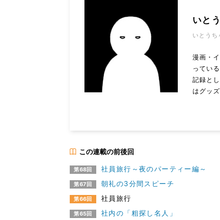
いと
いとうち
漫画・
っている
記録とし
はグッズ
この連載の前後回
社員旅行～夜のパーティー編～
第68回
朝礼の3分間スピーチ
第67回
社員旅行
第66回
社内の「粗探し名人」
第65回