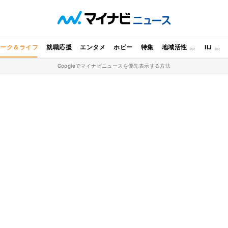
ワーク＆ライフ
就職応援
エンタメ
ホビー
特集
地域活性
IIJ
Googleでマイナビニュースを優先表示する方法