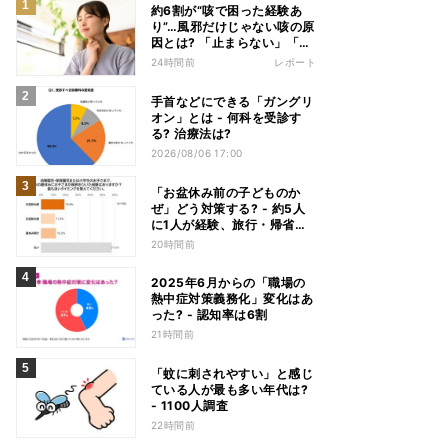
約6割が“咳で困った経験あ
り”…風邪だけじゃない咳の原
因とは? 「止まらない」「眠
れない」悩みを医師が解説
24時間前
レポート
手首などにできる「ガングリ
オン」とは - 何科を受診す
る? 治療法は?
2026/08/06 17:00
「お盆休み前の子どものか
ぜ」どう対策する? - 約5人
に1人が経験、旅行・帰省へ
の影響も
20時間前
2025年6月からの「職場の
熱中症対策義務化」変化はあ
った? - 認知率は6割
21時間前
「蚊に刺されやすい」と感じ
ている人が最も多い年代は?
- 1100人調査
22時間前