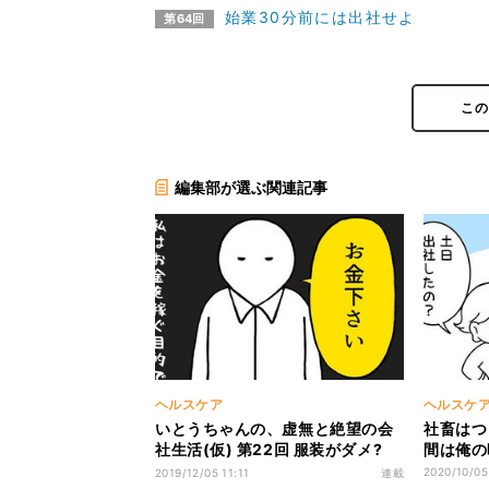
始業30分前には出社せよ
第64回
こ
編集部が選ぶ関連記事
ヘルスケア
ヘルスケ
いとうちゃんの、虚無と絶望の会
社畜はつ
社生活(仮) 第22回 服装がダメ?
間は俺の
「じゃあ、お金ください」
2020/10/05
2019/12/05 11:11
連載