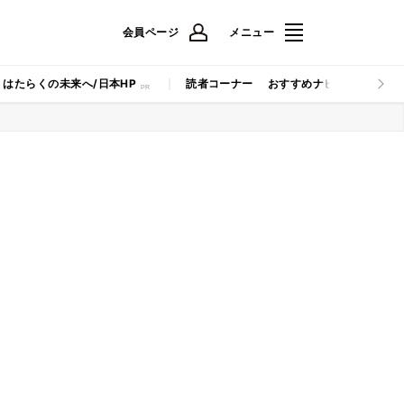
会員ページ
メニュー
はたらくの未来へ/日本HP
読者コーナー
おすすめナビ
マイナビB